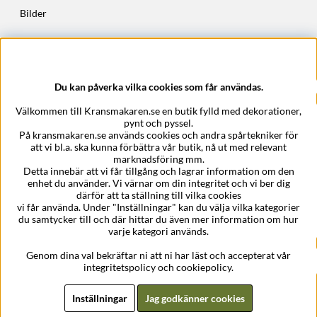
Bilder
Höstkransar
Julkransar
Du kan påverka vilka cookies som får användas.
Företagsuppgifter
Välkommen till Kransmakaren.se en butik fylld med dekorationer,
Kransmakaren.se
pynt och pyssel.
Epost:
support@kransmakaren.se
På kransmakaren.se används cookies och andra spårtekniker för
att vi bl.a. ska kunna förbättra vår butik, nå ut med relevant
marknadsföring mm.
Detta innebär att vi får tillgång och lagrar information om den
enhet du använder. Vi värnar om din integritet och vi ber dig
därför att ta ställning till vilka cookies
vi får använda. Under "Inställningar" kan du välja vilka kategorier
du samtycker till och där hittar du även mer information om hur
varje kategori används.
Genom dina val bekräftar ni att ni har läst och accepterat vår
integritetspolicy och cookiepolicy.
Inställningar
Jag godkänner cookies