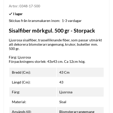
Artnr:
0348-17-500
Skickas från kransmakaren inom:
1-3 vardagar
Sisalfiber mörkgul. 500 gr - Storpack
Ljusrosa sisalfiber, trasselliknande fiber, som passar utmärkt
att dekorera blomsterarrangemang, krukor, buketter mm.
500 gr.
Färg: Ljusrosa
Förpackningens storlek: 43x43 cm. Ca 12cm hög.
Bredd (Cm):
43 Cm
Längd (Cm):
43
Färg:
Ljusrosa
Material:
Sisal
Används till:
Blomsterarrangemang