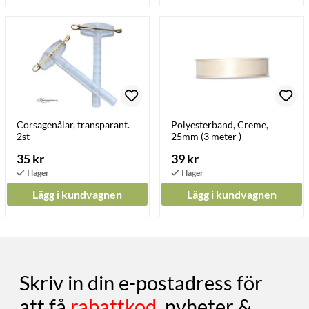
Corsagenålar, transparant.
Polyesterband, Creme,
2st
25mm (3 meter )
35 kr
39 kr
Lägg i kundvagnen
Lägg i kundvagnen
Skriv in din e-postadress för
att få
rabattkod
, nyheter &