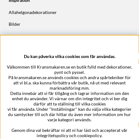
Inspiration
Allahelgonadekorationer
Bilder
Höstkransar
Julkransar
Du kan påverka vilka cookies som får användas.
Företagsuppgifter
Välkommen till Kransmakaren.se en butik fylld med dekorationer,
Kransmakaren.se
pynt och pyssel.
Epost:
support@kransmakaren.se
På kransmakaren.se används cookies och andra spårtekniker för
att vi bl.a. ska kunna förbättra vår butik, nå ut med relevant
marknadsföring mm.
Detta innebär att vi får tillgång och lagrar information om den
enhet du använder. Vi värnar om din integritet och vi ber dig
därför att ta ställning till vilka cookies
vi får använda. Under "Inställningar" kan du välja vilka kategorier
du samtycker till och där hittar du även mer information om hur
varje kategori används.
Genom dina val bekräftar ni att ni har läst och accepterat vår
integritetspolicy och cookiepolicy.