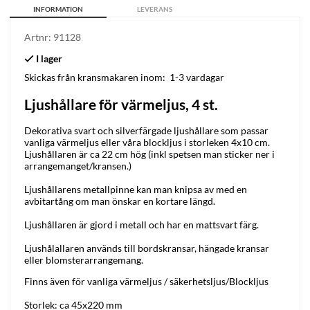
INFORMATION
LEVERANS
Artnr:
91128
Skickas från kransmakaren inom:
1-3 vardagar
Ljushållare för värmeljus, 4 st.
Dekorativa svart och silverfärgade ljushållare som passar
vanliga värmeljus eller våra blockljus i storleken 4x10 cm.
Ljushållaren är ca 22 cm hög (inkl spetsen man sticker ner i
arrangemanget/kransen.)
Ljushållarens metallpinne kan man knipsa av med en
avbitartång om man önskar en kortare längd.
Ljushållaren är gjord i metall och har en mattsvart färg.
Ljushålallaren används till bordskransar, hängade kransar
eller blomsterarrangemang.
Finns även för vanliga värmeljus /
säkerhetsljus/Blockljus
S
torlek: ca 45x220 mm