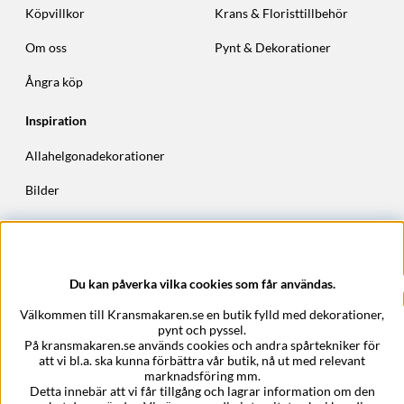
Köpvillkor
Krans & Floristtillbehör
Om oss
Pynt & Dekorationer
Ångra köp
Inspiration
Allahelgonadekorationer
Bilder
Höstkransar
Julkransar
Du kan påverka vilka cookies som får användas.
Företagsuppgifter
Välkommen till Kransmakaren.se en butik fylld med dekorationer,
Kransmakaren.se
pynt och pyssel.
Epost:
support@kransmakaren.se
På kransmakaren.se används cookies och andra spårtekniker för
att vi bl.a. ska kunna förbättra vår butik, nå ut med relevant
marknadsföring mm.
Detta innebär att vi får tillgång och lagrar information om den