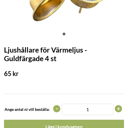
Ljushållare för Värmeljus -
Guldfärgade 4 st
65
kr
-
+
Ange antal ni vill beställa:
Lägg i kundvagnen