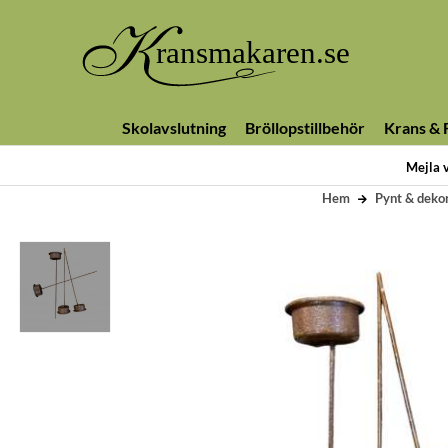
Skolavslutning
Bröllopstillbehör
Krans & F
Mejla 
Hem
Pynt & deko