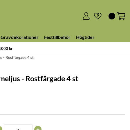
0
Gravdekorationer
Festtillbehör
Högtider
 1000 kr
us - Rostfärgade 4 st
meljus - Rostfärgade 4 st
+