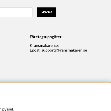
Skicka
Företagsuppgifter
Kransmakaren.se
Epost:
support@kransmakaren.se
 pyssel.