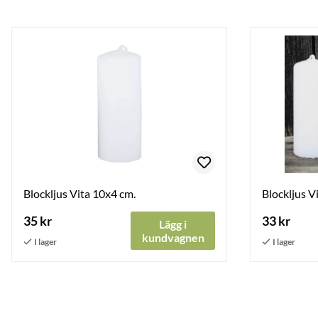
Blockljus Vita 10x4 cm.
Blockljus V
35 kr
33 kr
Lägg i
kundvagnen