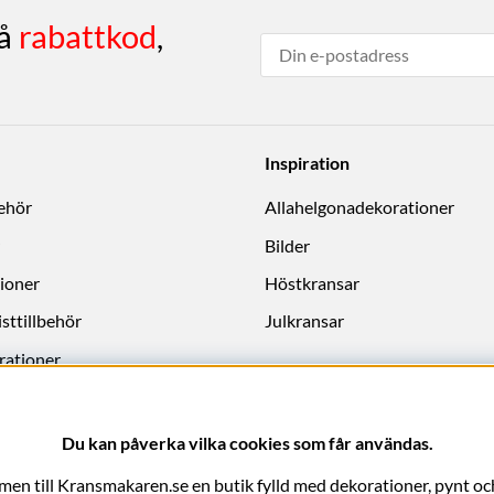
få
rabattkod
,
Inspiration
behör
Allahelgonadekorationer
Bilder
ioner
Höstkransar
sttillbehör
Julkransar
rationer
Du kan påverka vilka cookies som får användas.
en till Kransmakaren.se en butik fylld med dekorationer, pynt och