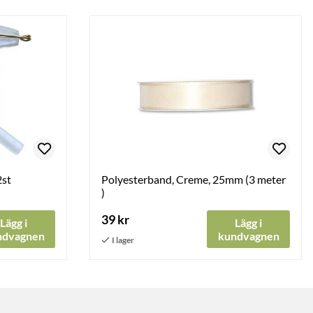
2st
Polyesterband, Creme, 25mm (3 meter
)
39 kr
Lägg i
Lägg i
ndvagnen
kundvagnen