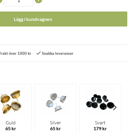
Lägg i kundvagnen
frakt över 1000 kr
Snabba leveranser
Guld
Silver
Svart
65 kr
65 kr
179 kr