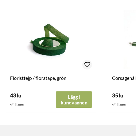
Floristtejp / floratape, grön
Corsagenåla
43 kr
35 kr
Lägg i
kundvagnen