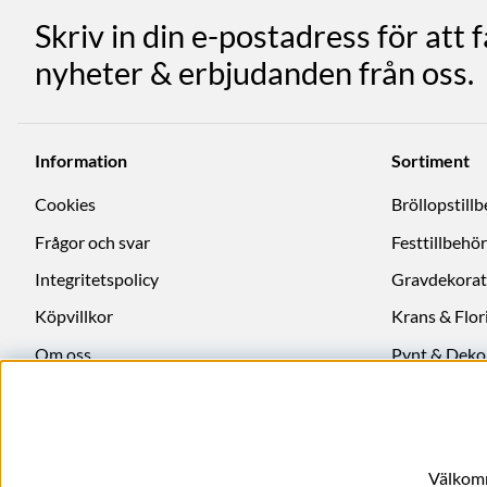
Skriv in din e-postadress för att 
nyheter & erbjudanden från oss.
Information
Sortiment
Cookies
Bröllopstill
Frågor och svar
Festtillbehör
Integritetspolicy
Gravdekorat
Köpvillkor
Krans & Flori
Om oss
Pynt & Deko
Ångra köp
Välkomm