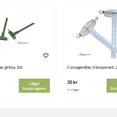
r, gröna. 2st
Corsagenålar, transparant. 
35 kr
Lägg i
kundvagnen
ku