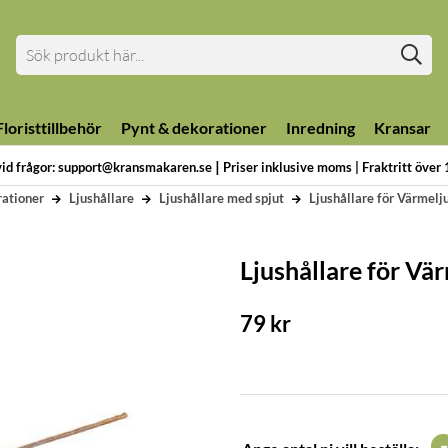
loristtillbehör
Pynt & dekorationer
Inredning
Kransar
|
vid frågor: support@kransmakaren.se
Priser inklusive moms | Fraktritt över
rationer
Ljushållare
Ljushållare med spjut
Ljushållare för Värmelj
Ljushållare för Vär
79
kr
-