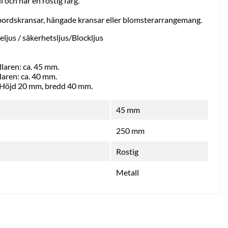
l och har en rostig färg.
l bordskransar, hängade kransar eller blomsterarrangemang.
eljus /
säkerhetsljus/Blockljus
llaren: ca. 45 mm.
laren: ca. 40 mm.
: Höjd 20 mm, bredd 40 mm.
45 mm
250 mm
Rostig
Metall