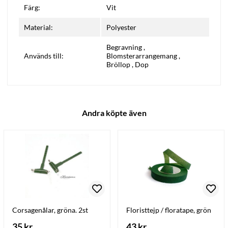
Färg:
Vit
Material:
Polyester
Begravning
,
Används till:
Blomsterarrangemang
,
Bröllop
,
Dop
Andra köpte även
Corsagenålar, gröna. 2st
Floristtejp / floratape, grön
35 kr
43 kr