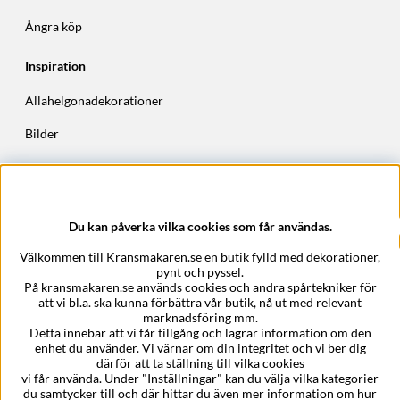
Ångra köp
Inspiration
Allahelgonadekorationer
Bilder
Höstkransar
Julkransar
Du kan påverka vilka cookies som får användas.
Företagsuppgifter
Välkommen till Kransmakaren.se en butik fylld med dekorationer,
Kransmakaren.se
pynt och pyssel.
Epost:
support@kransmakaren.se
På kransmakaren.se används cookies och andra spårtekniker för
att vi bl.a. ska kunna förbättra vår butik, nå ut med relevant
marknadsföring mm.
Detta innebär att vi får tillgång och lagrar information om den
enhet du använder. Vi värnar om din integritet och vi ber dig
därför att ta ställning till vilka cookies
vi får använda. Under "Inställningar" kan du välja vilka kategorier
du samtycker till och där hittar du även mer information om hur