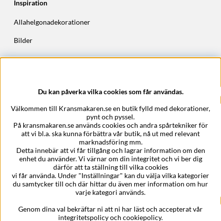
Inspiration
Allahelgonadekorationer
Bilder
Höstkransar
Julkransar
Du kan påverka vilka cookies som får användas.
Företagsuppgifter
Välkommen till Kransmakaren.se en butik fylld med dekorationer,
Kransmakaren.se
pynt och pyssel.
Epost:
support@kransmakaren.se
På kransmakaren.se används cookies och andra spårtekniker för
att vi bl.a. ska kunna förbättra vår butik, nå ut med relevant
marknadsföring mm.
Detta innebär att vi får tillgång och lagrar information om den
enhet du använder. Vi värnar om din integritet och vi ber dig
därför att ta ställning till vilka cookies
vi får använda. Under "Inställningar" kan du välja vilka kategorier
du samtycker till och där hittar du även mer information om hur
varje kategori används.
Genom dina val bekräftar ni att ni har läst och accepterat vår
integritetspolicy och cookiepolicy.