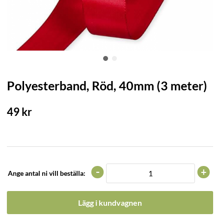
Polyesterband, Röd, 40mm (3 meter)
49
kr
-
+
Ange antal ni vill beställa:
Lägg i kundvagnen