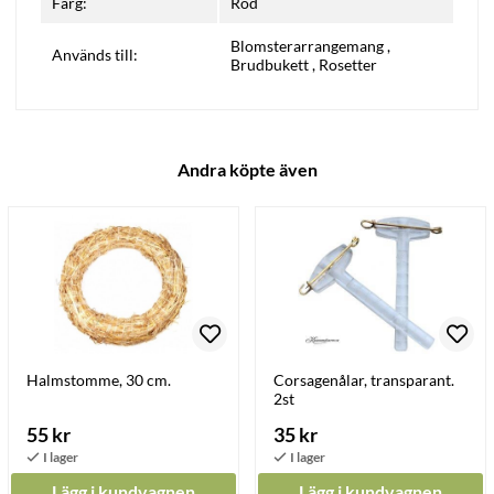
Färg:
Röd
Blomsterarrangemang
,
Används till:
Brudbukett
,
Rosetter
Andra köpte även
Halmstomme, 30 cm.
Corsagenålar, transparant.
2st
55 kr
35 kr
Lägg i kundvagnen
Lägg i kundvagnen