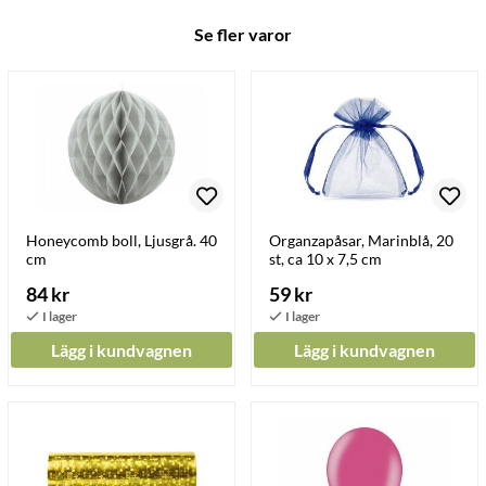
Se fler varor
Honeycomb boll, Ljusgrå. 40
Organzapåsar, Marinblå, 20
cm
st, ca 10 x 7,5 cm
84 kr
59 kr
Lägg i kundvagnen
Lägg i kundvagnen