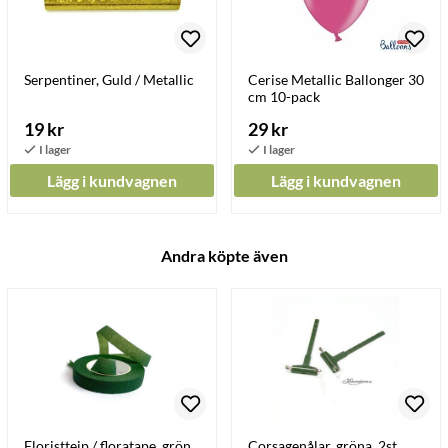
Serpentiner, Guld / Metallic
Cerise Metallic Ballonger 30
cm 10-pack
19 kr
29 kr
Lägg i kundvagnen
Lägg i kundvagnen
Andra köpte även
Floristtejp / floratape, grön
Corsagenålar, gröna. 2st