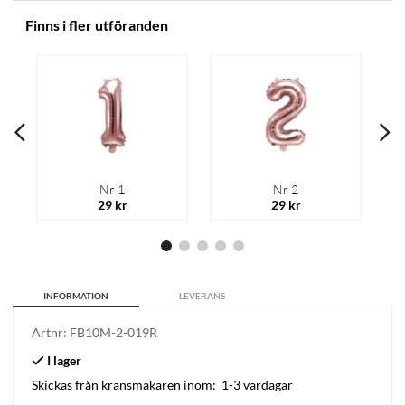
Finns i fler utföranden
Nr 1
Nr 2
29 kr
29 kr
INFORMATION
LEVERANS
Artnr:
FB10M-2-019R
Skickas från kransmakaren inom:
1-3 vardagar