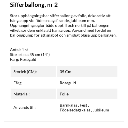
Sifferballong, nr 2
Stor upphängningsbar sifferballong av folie, dekorativ att
hänga upp vid födelsedagsfirande, jubileum mm.
Upphängningsöglor både upptill och nertill på ballongen
vilket gör dem enkla att hänga upp. Använd med fördel en
ballongpump för att snabbt och smidigt blåsa upp ballongen.
Antal: 1 st
Storlek: ca 35 cm (14")
Färg: Roseguld
Storlek (CM):
35 Cm
Färg:
Roseguld
Material:
Folie
Barnkalas
,
Fest
,
Används till:
Födelsedagskalas
,
Jubileum