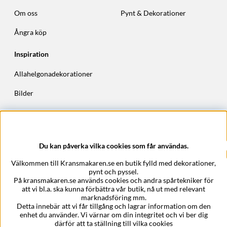
Om oss
Pynt & Dekorationer
Ångra köp
Inspiration
Allahelgonadekorationer
Bilder
Höstkransar
Julkransar
Du kan påverka vilka cookies som får användas.
Företagsuppgifter
Välkommen till Kransmakaren.se en butik fylld med dekorationer,
Kransmakaren.se
pynt och pyssel.
Epost:
support@kransmakaren.se
På kransmakaren.se används cookies och andra spårtekniker för
att vi bl.a. ska kunna förbättra vår butik, nå ut med relevant
marknadsföring mm.
Detta innebär att vi får tillgång och lagrar information om den
enhet du använder. Vi värnar om din integritet och vi ber dig
därför att ta ställning till vilka cookies