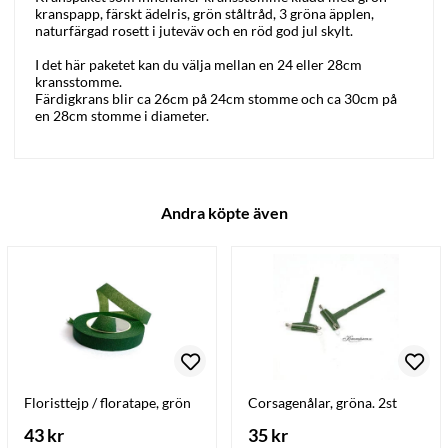
kranspapp, färskt ädelris, grön ståltråd, 3 gröna äpplen,
naturfärgad rosett i juteväv och en röd god jul skylt.
I det här paketet kan du välja mellan en 24 eller 28cm
kransstomme.
Färdigkrans blir ca 26cm på 24cm stomme och ca 30cm på
en 28cm stomme i diameter.
Andra köpte även
Floristtejp / floratape, grön
Corsagenålar, gröna. 2st
43 kr
35 kr