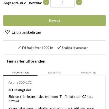
-
+
Ange antal ni vill beställa:
Bevaka
Fri frakt över 1000 kr
Snabba leveranser
Finns i fler utföranden
INFORMATION
LEVERANS
PRODUKTER
Artnr:
300-172
Skickas från kransmakaren inom:
Tillfälligt slut - Går att
bevaka
Kranspaket som innehåller kransstomme klädd med grön