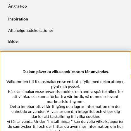
Ångra köp
Inspiration
Allahelgonadekorationer
Bilder
Höstkransar
Julkransar
Du kan påverka vilka cookies som får användas.
Företagsuppgifter
Välkommen till Kransmakaren.se en butik fylld med dekorationer,
Kransmakaren.se
pynt och pyssel.
Epost:
support@kransmakaren.se
På kransmakaren.se används cookies och andra spårtekniker för
att vi bl.a. ska kunna förbättra vår butik, nå ut med relevant
marknadsföring mm.
Detta innebär att vi får tillgång och lagrar information om den
enhet du använder. Vi värnar om din integritet och vi ber dig
därför att ta ställning till vilka cookies
vi får använda. Under "Inställningar" kan du välja vilka kategorier
du samtycker till och där hittar du även mer information om hur