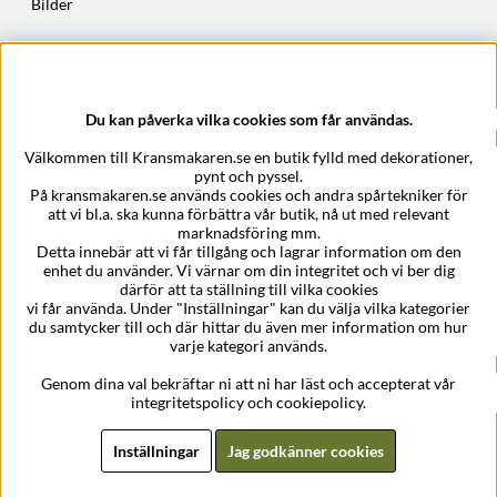
Bilder
Höstkransar
Julkransar
Du kan påverka vilka cookies som får användas.
Företagsuppgifter
Välkommen till Kransmakaren.se en butik fylld med dekorationer,
Kransmakaren.se
pynt och pyssel.
Epost:
support@kransmakaren.se
På kransmakaren.se används cookies och andra spårtekniker för
att vi bl.a. ska kunna förbättra vår butik, nå ut med relevant
marknadsföring mm.
Detta innebär att vi får tillgång och lagrar information om den
enhet du använder. Vi värnar om din integritet och vi ber dig
därför att ta ställning till vilka cookies
vi får använda. Under "Inställningar" kan du välja vilka kategorier
du samtycker till och där hittar du även mer information om hur
varje kategori används.
Genom dina val bekräftar ni att ni har läst och accepterat vår
integritetspolicy och cookiepolicy.
Inställningar
Jag godkänner cookies