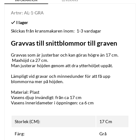
INFORMATION
LEVERANS
Artnr:
AL-1-GRA
Skickas från kransmakaren inom:
1-3 vardagar
Gravvas till snittblommor till graven
Gravvas som är justerbar och kan göras högre än 17 cm.
Maxhöjd ca 27 cm.
Man justerar höjden genom att dra ytterhöljet uppåt.
Lämpligt vid gravar och minneslunder för att få upp
blommorna mer på höjden.
Material: Plast
Vasens djup invändigt: från ca 17 cm
Vasens inneridameter i öppningen: ca 6 cm
Storlek (CM):
17 Cm
Färg:
Grå