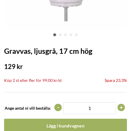
Gravvas, ljusgrå, 17 cm hög
129
kr
Köp
2 st
eller fler för
99.00
kr
/
st
Spara 23.3%
-
+
Ange antal ni vill beställa:
Lägg i kundvagnen