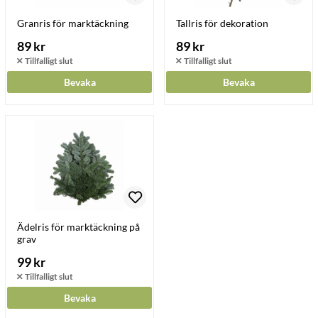
Granris för marktäckning
Tallris för dekoration
89 kr
89 kr
Bevaka
Bevaka
Ädelris för marktäckning på
grav
99 kr
Bevaka