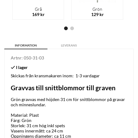
Grå
Grön
169 kr
129 kr
INFORMATION
LEVERANS
Artnr:
050-31-03
Skickas från kransmakaren inom:
1-3 vardagar
Gravvas till snittblommor till graven
Grön gravvas med höjden 31 cm för snittblommor på gravar
och minneslundar.
Material: Plast
Färg: Grön
Storlek: 31 cm hög inkl spets
Vasens innermått: ca 24 cm
Öppningens diameter: ca 11 cm