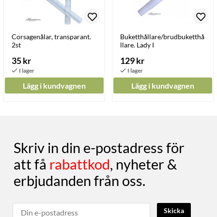
Corsagenålar, transparant.
Buketthållare/brudbuketthå
2st
llare. Lady I
35 kr
129 kr
Lägg i kundvagnen
Lägg i kundvagnen
Skriv in din e-postadress för
att få
rabattkod
, nyheter &
erbjudanden från oss.
Skicka