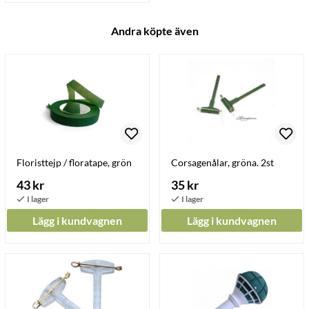
Andra köpte även
Floristtejp / floratape, grön
Corsagenålar, gröna. 2st
43 kr
35 kr
Lägg i kundvagnen
Lägg i kundvagnen