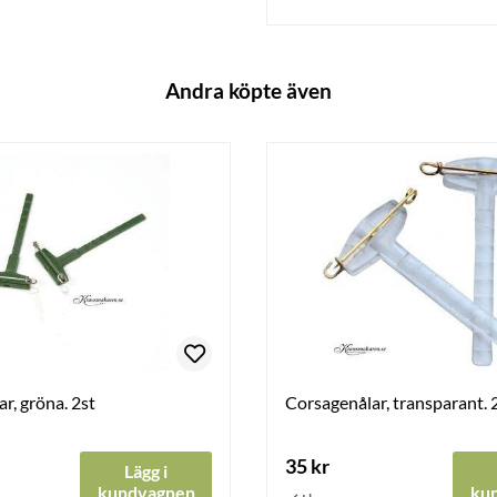
Andra köpte även
r, gröna. 2st
Corsagenålar, transparant. 
35 kr
Lägg i
kundvagnen
ku