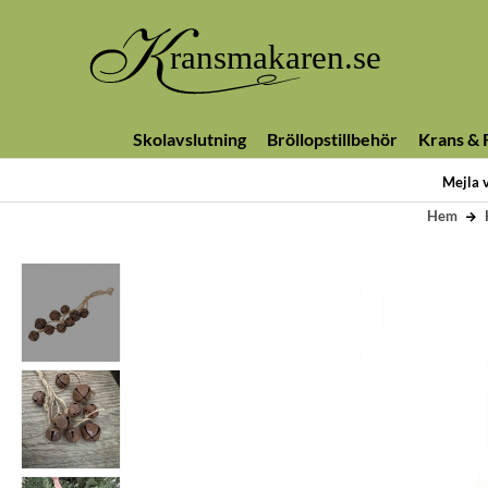
Skolavslutning
Bröllopstillbehör
Krans & F
Mejla 
Hem