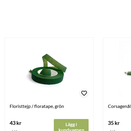
Floristtejp / floratape, grön
Corsagenåla
43 kr
35 kr
Lägg i
kundvagnen