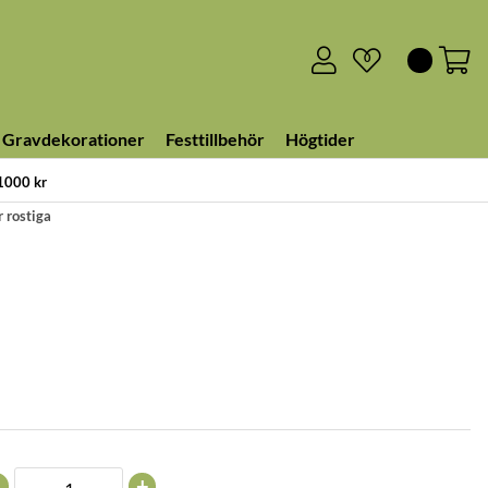
0
Gravdekorationer
Festtillbehör
Högtider
 1000 kr
r rostiga
+