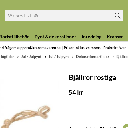
loristtillbehör
Pynt & dekorationer
Inredning
Kransar
|
vid frågor: support@kransmakaren.se
Priser inklusive moms | Fraktritt över
Högtider
Jul / Julpynt
Jul / Julpynt
Dekorationsartiklar
Bjällro
Bjällror rostiga
54
kr
-