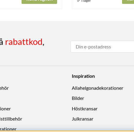
få
rabattkod
,
Inspiration
behör
Allahelgonadekorationer
Bilder
ioner
Höstkransar
sttillbehör
Julkransar
rationer