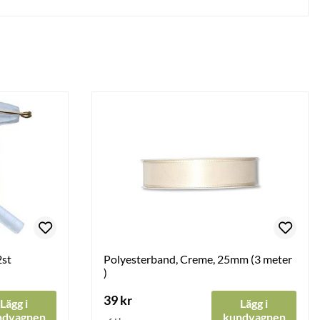
2st
Polyesterband, Creme, 25mm (3 meter
)
39 kr
Lägg i
Lägg i
ndvagnen
kundvagnen