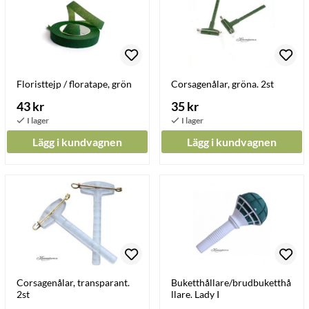
Floristtejp / floratape, grön
Corsagenålar, gröna. 2st
43 kr
35 kr
Lägg i kundvagnen
Lägg i kundvagnen
Corsagenålar, transparant.
Buketthållare/brudbuketthå
2st
llare. Lady I