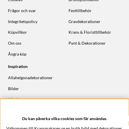
Frågor och svar
Festtillbehör
Integritetspolicy
Gravdekorationer
Köpvillkor
Krans & Floristtillbehör
Om oss
Pynt & Dekorationer
Ångra köp
Inspiration
Allahelgonadekorationer
Bilder
Höstkransar
Julkransar
Du kan påverka vilka cookies som får användas.
Företagsuppgifter
Välkommen till Kransmakaren.se en butik fylld med dekorationer,