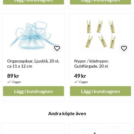
Organzapåsar, Ljusblå, 20 st,
Nypor / klädnypor.
ca 11 x 12 cm
Guldfärgade. 20 st
89 kr
49 kr
Lägg i kundvagnen
Lägg i kundvagnen
Andra köpte även