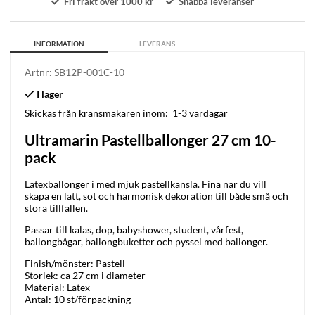
Fri frakt över 1000 kr
Snabba leveranser
INFORMATION
LEVERANS
Artnr:
SB12P-001C-10
Skickas från kransmakaren inom:
1-3 vardagar
Ultramarin Pastellballonger 27 cm 10-
pack
Latexballonger i med mjuk pastellkänsla. Fina när du vill
skapa en lätt, söt och harmonisk dekoration till både små och
stora tillfällen.
Passar till kalas, dop, babyshower, student, vårfest,
ballongbågar, ballongbuketter och pyssel med ballonger.
Finish/mönster: Pastell
Storlek: ca 27 cm i diameter
Material: Latex
Antal: 10 st/förpackning