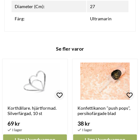
Diameter (Cm):
27
Färg:
Ultramarin
Se fler varor
Korthållare. hjärtformad.
Konfettikanon "push pops",
Silverfärgad, 10 st
persikofärgade blad
69 kr
38 kr
Lägg i kundvagnen
Lägg i kundvagnen