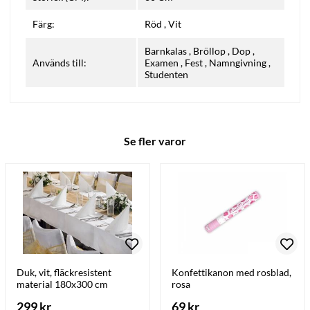
Färg:
Röd
,
Vit
Barnkalas
,
Bröllop
,
Dop
,
Används till:
Examen
,
Fest
,
Namngivning
,
Studenten
Se fler varor
Duk, vit, fläckresistent
Konfettikanon med rosblad,
material 180x300 cm
rosa
299 kr
69 kr