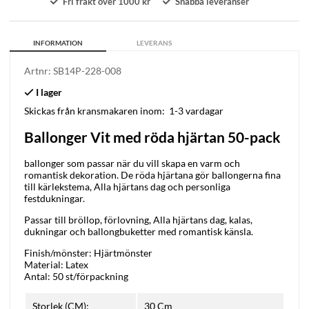
Fri frakt över 1000 kr
Snabba leveranser
INFORMATION
LEVERANS
Artnr:
SB14P-228-008
Skickas från kransmakaren inom:
1-3 vardagar
Ballonger Vit med röda hjärtan 50-pack
ballonger som passar när du vill skapa en varm och
romantisk dekoration. De röda hjärtana gör ballongerna fina
till kärlekstema, Alla hjärtans dag och personliga
festdukningar.
Passar till bröllop, förlovning, Alla hjärtans dag, kalas,
dukningar och ballongbuketter med romantisk känsla.
Finish/mönster: Hjärtmönster
Material: Latex
Antal: 50 st/förpackning
Storlek (CM):
30 Cm