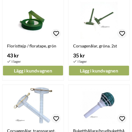
Floristtejp / floratape, grön
Corsagenålar, gröna. 2st
43 kr
35 kr
Lägg i kundvagnen
Lägg i kundvagnen
Corsagenålar, transparant.
Buketthållare/brudbuketthå