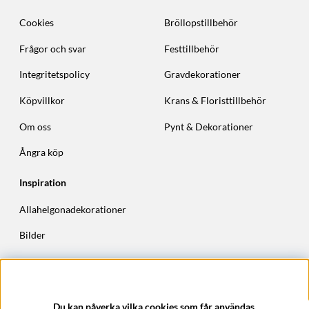
Cookies
Bröllopstillbehör
Frågor och svar
Festtillbehör
Integritetspolicy
Gravdekorationer
Köpvillkor
Krans & Floristtillbehör
Om oss
Pynt & Dekorationer
Ångra köp
Inspiration
Allahelgonadekorationer
Bilder
Höstkransar
Julkransar
Du kan påverka vilka cookies som får användas.