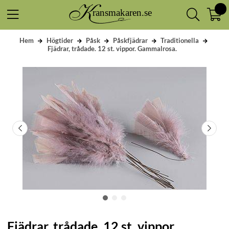
Hem
Högtider
Påsk
Påskfjädrar
Traditionella
Fjädrar, trådade. 12 st. vippor. Gammalrosa.
Fjädrar, trådade. 12 st. vippor.