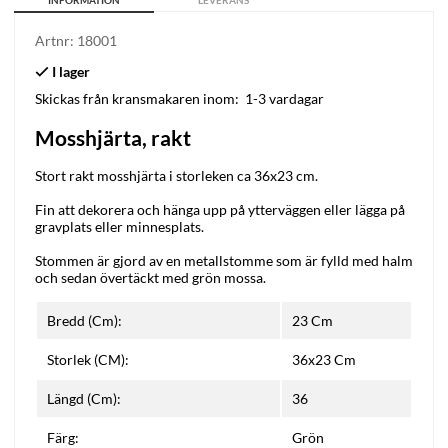
INFORMATION
LEVERANS
Artnr:
18001
Skickas från kransmakaren inom:
1-3 vardagar
Mosshjärta, rakt
Stort rakt mosshjärta
i storleken ca 36x23 cm.
Fin att dekorera och hänga upp på ytterväggen eller lägga på
gravplats eller minnesplats.
Stommen är gjord av en metallstomme som är fylld med halm
och sedan övertäckt med grön mossa.
Bredd (Cm):
23 Cm
Storlek (CM):
36x23 Cm
Längd (Cm):
36
Färg:
Grön