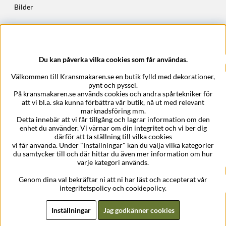
Bilder
Höstkransar
Julkransar
Du kan påverka vilka cookies som får användas.
Företagsuppgifter
Välkommen till Kransmakaren.se en butik fylld med dekorationer,
Kransmakaren.se
pynt och pyssel.
Epost:
support@kransmakaren.se
På kransmakaren.se används cookies och andra spårtekniker för
att vi bl.a. ska kunna förbättra vår butik, nå ut med relevant
marknadsföring mm.
Detta innebär att vi får tillgång och lagrar information om den
enhet du använder. Vi värnar om din integritet och vi ber dig
därför att ta ställning till vilka cookies
vi får använda. Under "Inställningar" kan du välja vilka kategorier
du samtycker till och där hittar du även mer information om hur
varje kategori används.
Genom dina val bekräftar ni att ni har läst och accepterat vår
integritetspolicy och cookiepolicy.
Inställningar
Jag godkänner cookies