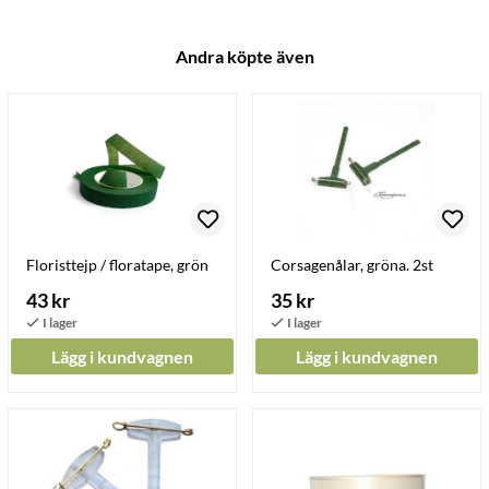
Andra köpte även
Floristtejp / floratape, grön
Corsagenålar, gröna. 2st
43 kr
35 kr
Lägg i kundvagnen
Lägg i kundvagnen