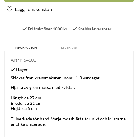
Fri frakt över 1000 kr
Snabba leveranser
INFORMATION
LEVERANS
Artnr:
54101
Skickas från kransmakaren inom:
1-3 vardagar
Hjärta av grön mossa med kvistar.
Längd: ca 27 cm
Bredd: ca 21 cm
Höjd: ca 5 cm
Tillverkade för hand. Varje mosshjärta är unikt och kvistarna
är olika placerade.