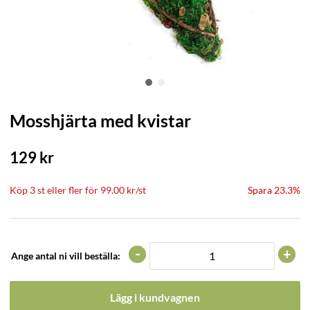
Mosshjärta med kvistar
129
kr
Köp
3 st
eller fler för
99.00
kr
/
st
Spara 23.3%
-
+
Ange antal ni vill beställa:
Lägg i kundvagnen