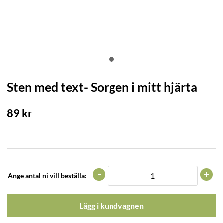
Sten med text- Sorgen i mitt hjärta
89
kr
-
+
Ange antal ni vill beställa:
Lägg i kundvagnen