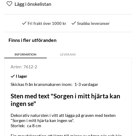
Fri frakt över 1000 kr
Snabba leveranser
Finns i fler utföranden
INFORMATION
LEVERANS
Artnr:
7612-2
Skickas från kransmakaren inom:
1-3 vardagar
Sten med text "Sorgen i mitt hjärta kan
ingen se"
Dekorativ natursten i vitt att lägga på graven med texten
"Sorgen i mitt hjärta kan ingen se".
Storlek: ca 8 cm
Fin gravdekoration att lägga till minne av någon när och kär