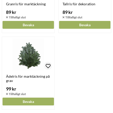
Granris för marktäckning
Tallris för dekoration
89 kr
89 kr
Bevaka
Bevaka
Ädelris för marktäckning på
grav
99 kr
Bevaka