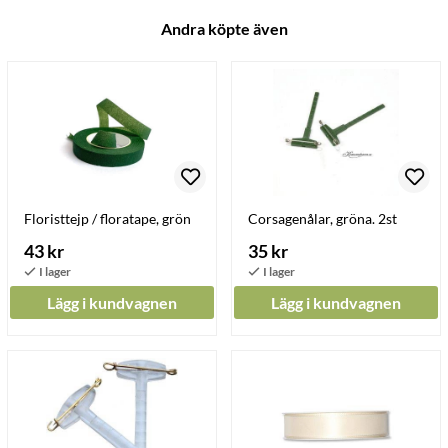
Andra köpte även
Floristtejp / floratape, grön
Corsagenålar, gröna. 2st
43 kr
35 kr
Lägg i kundvagnen
Lägg i kundvagnen