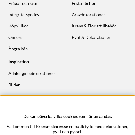
Frågor och svar
Festtillbehör
Integritetspolicy
Gravdekorationer
Köpvillkor
Krans & Floristtillbehör
Om oss
Pynt & Dekorationer
Ångra köp
Inspiration
Allahelgonadekorationer
Bilder
Höstkransar
Julkransar
Du kan påverka vilka cookies som får användas.
Företagsuppgifter
Välkommen till Kransmakaren.se en butik fylld med dekorationer,
Kransmakaren.se
pynt och pyssel.