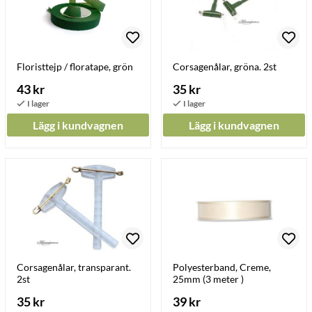
Floristtejp / floratape, grön
Corsagenålar, gröna. 2st
43 kr
35 kr
Lägg i kundvagnen
Lägg i kundvagnen
Corsagenålar, transparant.
Polyesterband, Creme,
2st
25mm (3 meter )
35 kr
39 kr