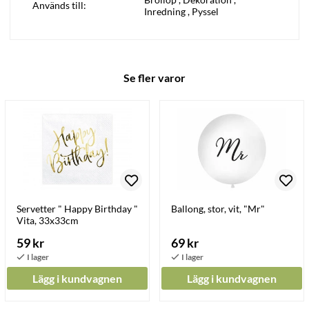
Används till:
Inredning
,
Pyssel
Se fler varor
Servetter " Happy Birthday "
Ballong, stor, vit, "Mr"
Vita, 33x33cm
59 kr
69 kr
Lägg i kundvagnen
Lägg i kundvagnen