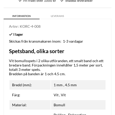
Fri frakt över 1000 kr
Snabba leveranser
INFORMATION
LEVERANS
Artnr:
KORC-4-008
Skickas från kransmakaren inom:
1-3 vardagar
Spetsband, olika sorter
Vit bomullsspets i 2 olika utföranden, ett smalt band och ett
bredare band. Förpackningen innehåller 1,5 meter per sort,
totalt 3 meter spets.
Bredden på banden är 1 och 4.5 cm.
Bredd (mm):
1 mm
,
4.5 mm
Färg:
Vit
,
Vit
Material:
Bomull
Bröllop
,
Dekoration
,