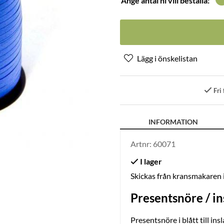
Ange antal ni vill beställa:
Fri 
INFORMATION
Artnr:
60071
Skickas från kransmakaren
Presentsnöre / i
Presentsnöre i blått till in