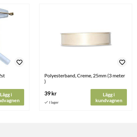
2st
Polyesterband, Creme, 25mm (3 meter
)
39 kr
Lägg i
Lägg i
ndvagnen
kundvagnen