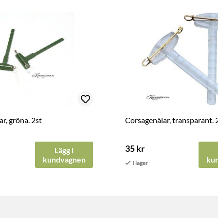
r, gröna. 2st
Corsagenålar, transparant. 
35 kr
Lägg i
kundvagnen
ku