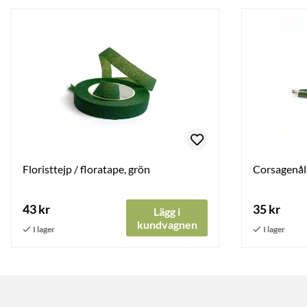
Floristtejp / floratape, grön
Corsagenåla
43 kr
35 kr
Lägg i
kundvagnen