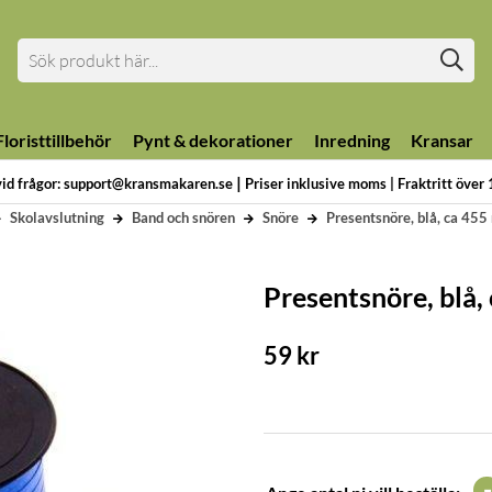
loristtillbehör
Pynt & dekorationer
Inredning
Kransar
|
vid frågor: support@kransmakaren.se
Priser inklusive moms | Fraktritt över
Skolavslutning
Band och snören
Snöre
Presentsnöre, blå, ca 455
Presentsnöre, blå,
59
kr
-