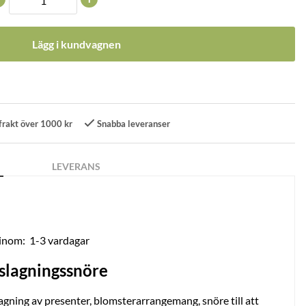
Lägg i kundvagnen
frakt över 1000 kr
Snabba leveranser
LEVERANS
 inom:
1-3 vardagar
nslagningssnöre
slagning av presenter, blomsterarrangemang, snöre till att