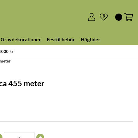
0
Gravdekorationer
Festtillbehör
Högtider
 1000 kr
 meter
 ca 455 meter
+