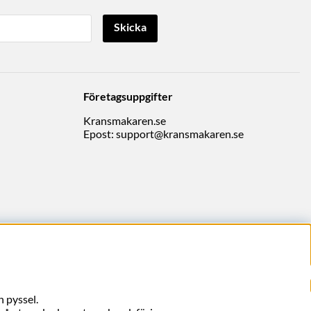
Skicka
Företagsuppgifter
Kransmakaren.se
Epost:
support@kransmakaren.se
 pyssel.