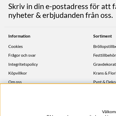
Skriv in din e-postadress för att 
nyheter & erbjudanden från oss.
Information
Sortiment
Cookies
Bröllopstill
Frågor och svar
Festtillbehör
Integritetspolicy
Gravdekorat
Köpvillkor
Krans & Flori
Om oss
Pynt & Deko
Ångra köp
Välkomm