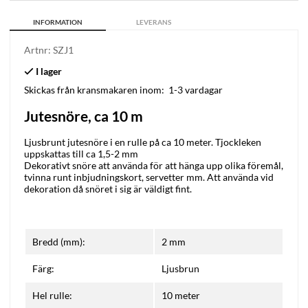
INFORMATION
LEVERANS
Artnr:
SZJ1
Skickas från kransmakaren inom:
1-3 vardagar
Jutesnöre, ca 10 m
Ljusbrunt jutesnöre i en rulle på ca 10 meter. Tjockleken
uppskattas till ca 1,5-2 mm
Dekorativt snöre att använda för att hänga upp olika föremål,
tvinna runt inbjudningskort, servetter mm. Att använda vid
dekoration då snöret i sig är väldigt fint.
Bredd (mm):
2 mm
Färg:
Ljusbrun
Hel rulle:
10 meter