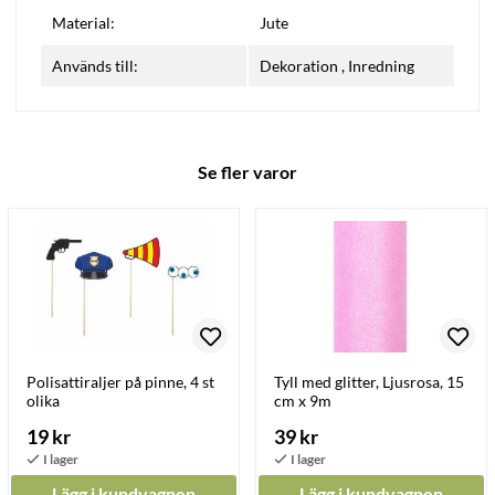
Material:
Jute
Används till:
Dekoration
,
Inredning
Se fler varor
Polisattiraljer på pinne, 4 st
Tyll med glitter, Ljusrosa, 15
olika
cm x 9m
19 kr
39 kr
Lägg i kundvagnen
Lägg i kundvagnen