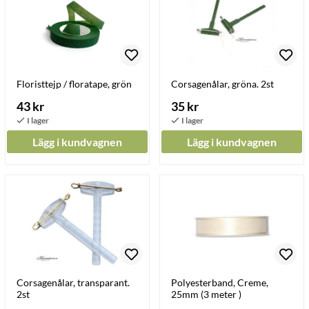
Floristtejp / floratape, grön
Corsagenålar, gröna. 2st
43 kr
35 kr
Lägg i kundvagnen
Lägg i kundvagnen
Corsagenålar, transparant.
Polyesterband, Creme,
2st
25mm (3 meter )