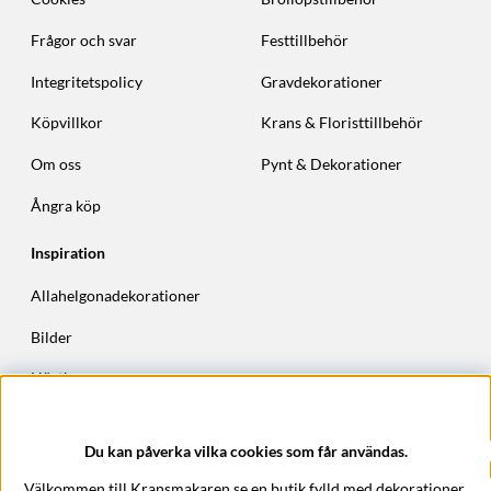
Frågor och svar
Festtillbehör
Integritetspolicy
Gravdekorationer
Köpvillkor
Krans & Floristtillbehör
Om oss
Pynt & Dekorationer
Ångra köp
Inspiration
Allahelgonadekorationer
Bilder
Höstkransar
Julkransar
Du kan påverka vilka cookies som får användas.
Företagsuppgifter
Välkommen till Kransmakaren.se en butik fylld med dekorationer,