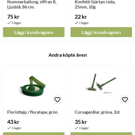
Nummerballong, siffran 8,
Konfetti hjärtan röda,
Ljusblå, 86 cm.
25mm, 10g
75 kr
22 kr
Lägg i kundvagnen
Lägg i kundvagnen
Andra köpte även
Floristtejp / floratape, grön
Corsagenålar, gröna. 2st
43 kr
35 kr