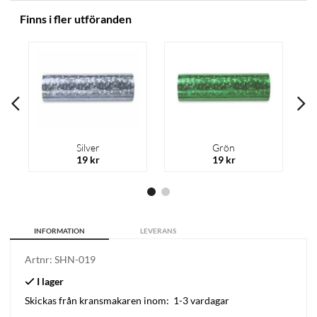
Finns i fler utföranden
Silver
Grön
19 kr
19 kr
INFORMATION
LEVERANS
Artnr:
SHN-019
Skickas från kransmakaren inom:
1-3 vardagar