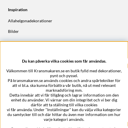
Inspiration
Allahelgonadekorationer
Bilder
Höstkransar
Julkransar
Du kan påverka vilka cookies som får användas.
Företagsuppgifter
Välkommen till Kransmakaren.se en butik fylld med dekorationer,
Kransmakaren.se
pynt och pyssel.
Epost:
support@kransmakaren.se
På kransmakaren.se används cookies och andra spårtekniker för
att vi bl.a. ska kunna förbättra vår butik, nå ut med relevant
marknadsföring mm.
Detta innebär att vi får tillgång och lagrar information om den
enhet du använder. Vi värnar om din integritet och vi ber dig
därför att ta ställning till vilka cookies
vi får använda. Under "Inställningar" kan du välja vilka kategorier
du samtycker till och där hittar du även mer information om hur
varje kategori används.