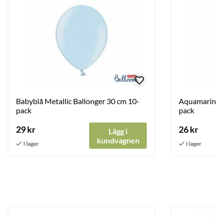
Babyblå Metallic Ballonger 30 cm 10-
Aquamarin 
pack
pack
29 kr
26 kr
Lägg i
kundvagnen