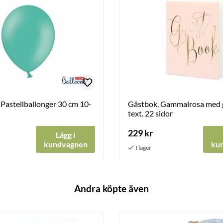
Pastellballonger 30 cm 10-
Gästbok, Gammalrosa med 
text. 22 sidor
229 kr
Lägg i
kundvagnen
ku
Andra köpte även