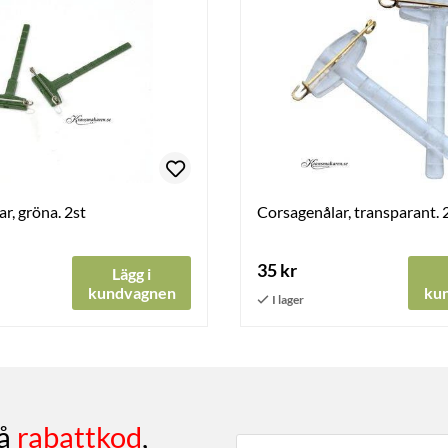
r, gröna. 2st
Corsagenålar, transparant. 
35 kr
Lägg i
kundvagnen
ku
få
rabattkod
,