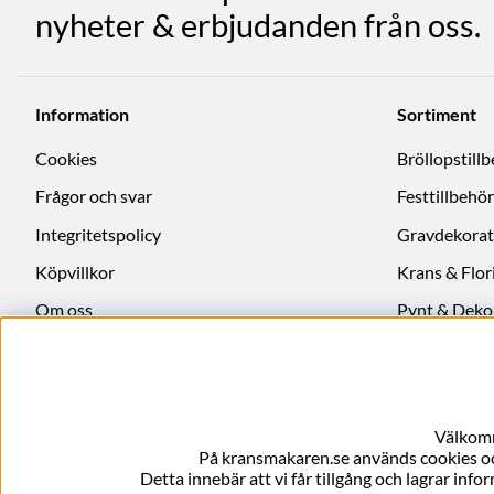
nyheter & erbjudanden från oss.
Information
Sortiment
Cookies
Bröllopstill
Frågor och svar
Festtillbehör
Integritetspolicy
Gravdekorat
Köpvillkor
Krans & Flori
Om oss
Pynt & Deko
Ångra köp
Välkomm
På kransmakaren.se används cookies och
Detta innebär att vi får tillgång och lagrar info