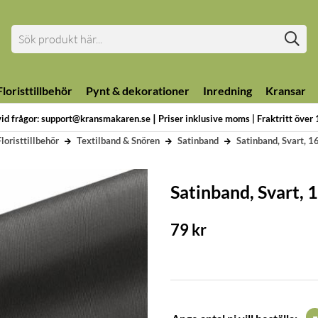
loristtillbehör
Pynt & dekorationer
Inredning
Kransar
|
vid frågor: support@kransmakaren.se
Priser inklusive moms | Fraktritt över
loristtillbehör
Textilband & Snören
Satinband
Satinband, Svart, 1
Satinband, Svart, 
79
kr
-