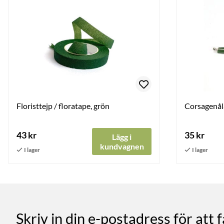
Floristtejp / floratape, grön
Corsagenåla
43 kr
35 kr
Lägg i
kundvagnen
Skriv in din e-postadress för att 