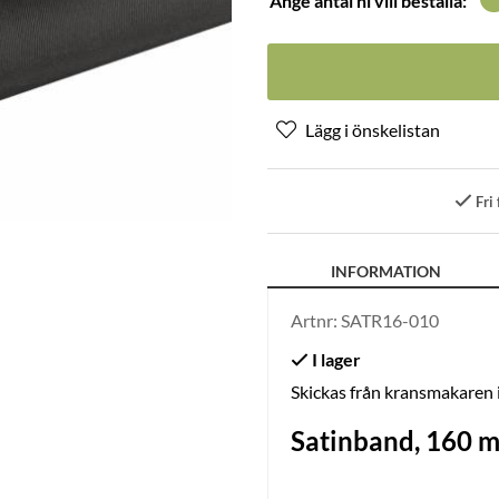
Ange antal ni vill beställa:
Fri 
INFORMATION
Artnr:
SATR16-010
Skickas från kransmakaren
Satinband, 160 