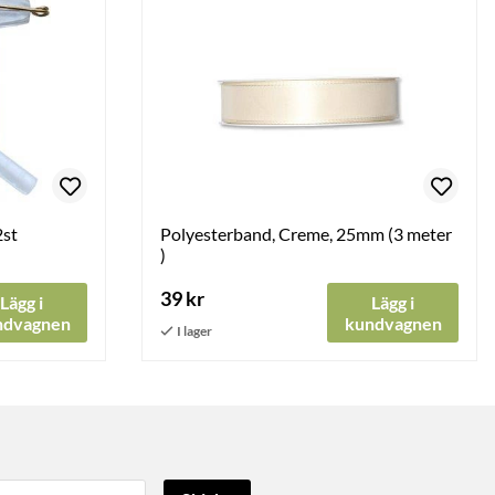
2st
Polyesterband, Creme, 25mm (3 meter
)
39 kr
Lägg i
Lägg i
ndvagnen
kundvagnen