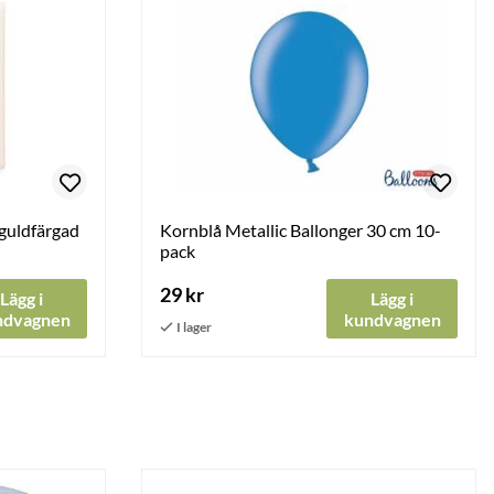
guldfärgad
Kornblå Metallic Ballonger 30 cm 10-
pack
29 kr
Lägg i
Lägg i
ndvagnen
kundvagnen