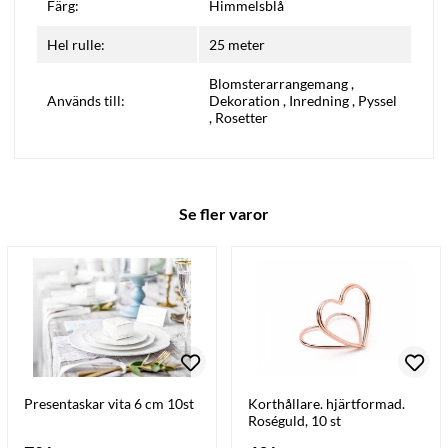
Färg:
Himmelsblå
Hel rulle:
25 meter
Blomsterarrangemang
,
Används till:
Dekoration
,
Inredning
,
Pyssel
,
Rosetter
Se fler varor
Presentaskar vita 6 cm 10st
Korthållare. hjärtformad.
Roséguld, 10 st