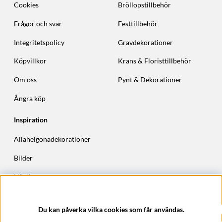
Cookies
Bröllopstillbehör
Frågor och svar
Festtillbehör
Integritetspolicy
Gravdekorationer
Köpvillkor
Krans & Floristtillbehör
Om oss
Pynt & Dekorationer
Ångra köp
Inspiration
Allahelgonadekorationer
Bilder
Höstkransar
Julkransar
Du kan påverka vilka cookies som får användas.
Företagsuppgifter