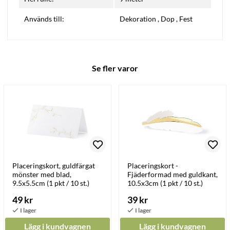
Används till:
Dekoration
,
Dop
,
Fest
Se fler varor
Placeringskort, guldfärgat
Placeringskort -
mönster med blad,
Fjäderformad med guldkant,
9.5x5.5cm (1 pkt / 10 st.)
10.5x3cm (1 pkt / 10 st.)
49 kr
39 kr
Lägg i kundvagnen
Lägg i kundvagnen