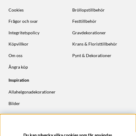
Cookies
Bröllopstillbehör
Frågor och svar
Festtillbehör
Integritetspolicy
Gravdekorationer
Köpvillkor
Krans & Floristtillbehör
Om oss
Pynt & Dekorationer
Ångra köp
Inspiration
Allahelgonadekorationer
Bilder
Höstkransar
Julkransar
Du kan påverka vilka cookies som får användas.