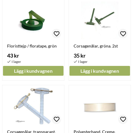
Floristtejp / floratape, grön
Corsagenålar, gröna. 2st
43 kr
35 kr
Lägg i kundvagnen
Lägg i kundvagnen
Corsagenålar, transparant.
Polyesterband, Creme,