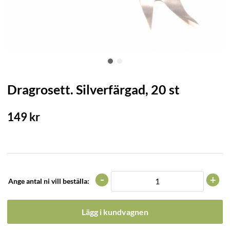
Dragrosett. Silverfärgad, 20 st
149
kr
-
+
Ange antal ni vill beställa:
Lägg i kundvagnen