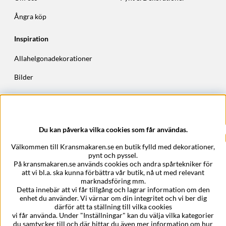
Ångra köp
Inspiration
Allahelgonadekorationer
Bilder
Höstkransar
Julkransar
Du kan påverka vilka cookies som får användas.
Företagsuppgifter
Välkommen till Kransmakaren.se en butik fylld med dekorationer,
Kransmakaren.se
pynt och pyssel.
Epost:
support@kransmakaren.se
På kransmakaren.se används cookies och andra spårtekniker för
att vi bl.a. ska kunna förbättra vår butik, nå ut med relevant
marknadsföring mm.
Detta innebär att vi får tillgång och lagrar information om den
enhet du använder. Vi värnar om din integritet och vi ber dig
därför att ta ställning till vilka cookies
vi får använda. Under "Inställningar" kan du välja vilka kategorier
du samtycker till och där hittar du även mer information om hur