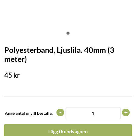
Polyesterband, Ljuslila. 40mm (3
meter)
45
kr
-
+
Ange antal ni vill beställa:
Lägg i kundvagnen