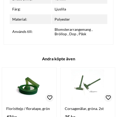
Färg:
Ljuslila
Material:
Polyester
Blomsterarrangemang
,
Används till:
Bröllop
,
Dop
,
Påsk
Andra köpte även
Floristtejp / floratape, grön
Corsagenålar, gröna. 2st