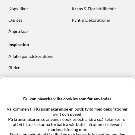
Köpvillkor
Krans & Floristtillbehör
Om oss
Pynt & Dekorationer
Ångra köp
Inspiration
Allahelgonadekorationer
Bilder
Höstkransar
Julkransar
Du kan påverka vilka cookies som får användas.
Företagsuppgifter
Välkommen till Kransmakaren.se en butik fylld med dekorationer,
Kransmakaren.se
pynt och pyssel.
Epost:
support@kransmakaren.se
På kransmakaren.se används cookies och andra spårtekniker för
att vi bl.a. ska kunna förbättra vår butik, nå ut med relevant
marknadsföring mm.
Detta innebär att vi får tillgång och lagrar information om den