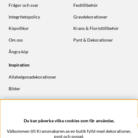
Frågor och svar
Festtillbehör
Integritetspolicy
Gravdekorationer
Köpvillkor
Krans & Floristtillbehör
Om oss
Pynt & Dekorationer
Ångra köp
Inspiration
Allahelgonadekorationer
Bilder
Höstkransar
Julkransar
Du kan påverka vilka cookies som får användas.
Företagsuppgifter
Välkommen till Kransmakaren.se en butik fylld med dekorationer,
Kransmakaren.se
pynt och pyssel.