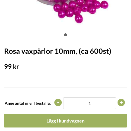
Rosa vaxpärlor 10mm, (ca 600st)
99
kr
-
+
Ange antal ni vill beställa:
Lägg i kundvagnen