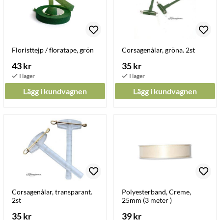
Floristtejp / floratape, grön
Corsagenålar, gröna. 2st
43 kr
35 kr
Lägg i kundvagnen
Lägg i kundvagnen
Corsagenålar, transparant.
Polyesterband, Creme,
2st
25mm (3 meter )
35 kr
39 kr