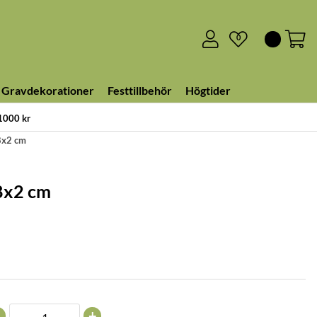
0
Gravdekorationer
Festtillbehör
Högtider
 1000 kr
8x2 cm
8x2 cm
+