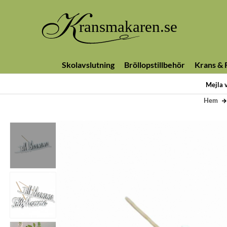
Skolavslutning
Bröllopstillbehör
Krans & F
Mejla 
Hem