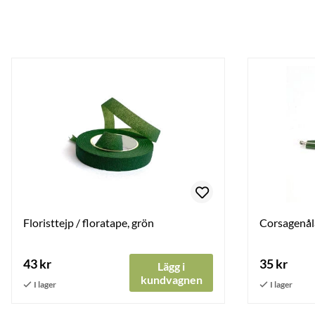
Floristtejp / floratape, grön
Corsagenåla
43 kr
35 kr
Lägg i
kundvagnen