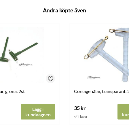
Andra köpte även
r, gröna. 2st
Corsagenålar, transparant. 
35 kr
Lägg i
kundvagnen
ku