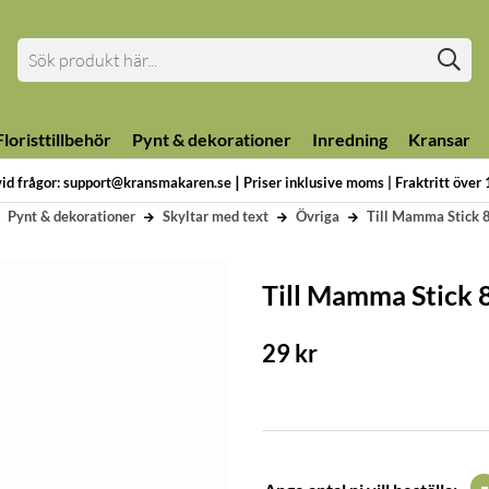
loristtillbehör
Pynt & dekorationer
Inredning
Kransar
|
vid frågor: support@kransmakaren.se
Priser inklusive moms | Fraktritt över
Pynt & dekorationer
Skyltar med text
Övriga
Till Mamma Stick 
Till Mamma Stick 
29
kr
-