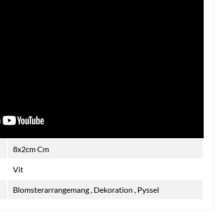
8x2cm Cm
Vit
Blomsterarrangemang
,
Dekoration
,
Pyssel