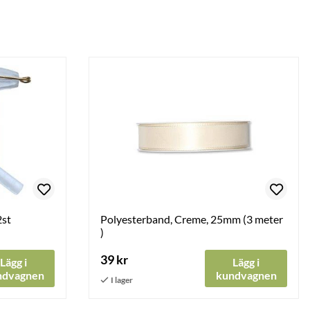
2st
Polyesterband, Creme, 25mm (3 meter
)
39 kr
Lägg i
Lägg i
ndvagnen
kundvagnen