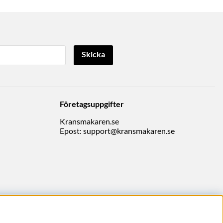
Skicka
Företagsuppgifter
Kransmakaren.se
Epost:
support@kransmakaren.se