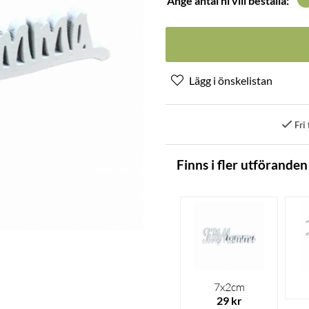
Ange antal ni vill beställa:
Fri 
Finns i fler utföranden
7x2cm
29 kr