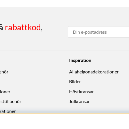
få
rabattkod
,
Inspiration
behör
Allahelgonadekorationer
Bilder
ioner
Höstkransar
sttillbehör
Julkransar
rationer