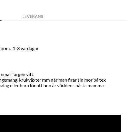
LEVERANS
 inom:
1-3 vardagar
a
mma i färgen vitt.
angemang, krukväxter mm när man firar sin mor på tex
dag eller bara för att hon är världens bästa mamma.