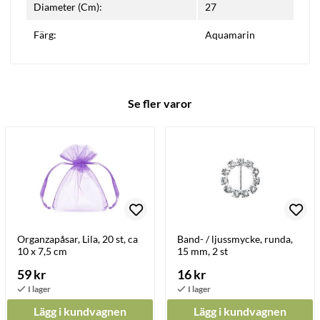
Diameter (Cm):
27
Färg:
Aquamarin
Se fler varor
Organzapåsar, Lila, 20 st, ca
Band- / ljussmycke, runda,
10 x 7,5 cm
15 mm, 2 st
59 kr
16 kr
Lägg i kundvagnen
Lägg i kundvagnen