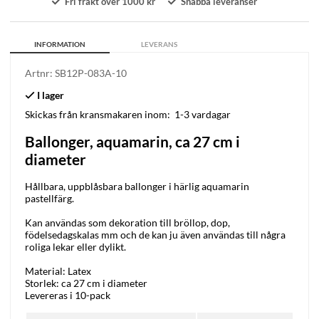
Fri frakt över 1000 kr
Snabba leveranser
INFORMATION
LEVERANS
Artnr:
SB12P-083A-10
Skickas från kransmakaren inom:
1-3 vardagar
Ballonger, aquamarin, ca 27 cm i
diameter
Hållbara, uppblåsbara ballonger i härlig aquamarin
pastellfärg.
Kan användas som dekoration till bröllop, dop,
födelsedagskalas mm och de kan ju även användas till några
roliga lekar eller dylikt.
Material: Latex
Storlek: ca 27 cm i diameter
Levereras i 10-pack