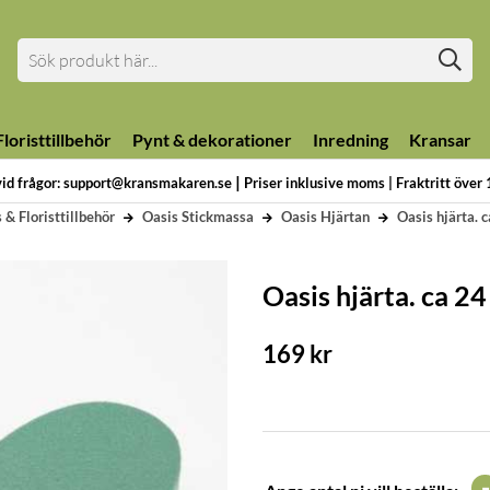
loristtillbehör
Pynt & dekorationer
Inredning
Kransar
|
vid frågor: support@kransmakaren.se
Priser inklusive moms | Fraktritt över
 & Floristtillbehör
Oasis Stickmassa
Oasis Hjärtan
Oasis hjärta. 
Oasis hjärta. ca 24
169
kr
-