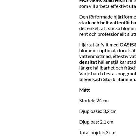
FRAMES® Solid Heart
är e
som vill arbeta effektivt ut
Den förformade hjärtforme
stark och helt vattentät b
det enkelt att sticka blomm
rent och professionellt slut
Hjärtat är fyllt med
OASIS® 
blommor optimala förutsät
vattenmättnad, effektiv v
densitet
håller stjälkar sta
längre hållbarhet och fräs
Varje batch testas noggrant
tillverkad i Storbritannien
.
Mått
Storlek: 24 cm
Djup oasis: 3,2 cm
Djup bas: 2,1 cm
Total höjd: 5,3 cm