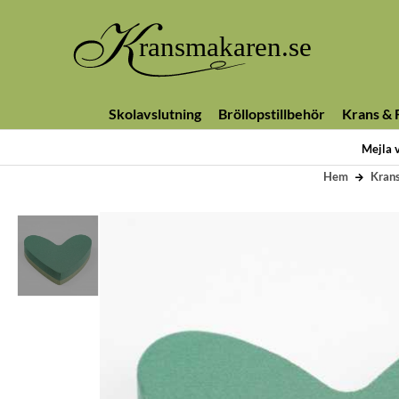
Skolavslutning
Bröllopstillbehör
Krans & F
Mejla 
Hem
Krans