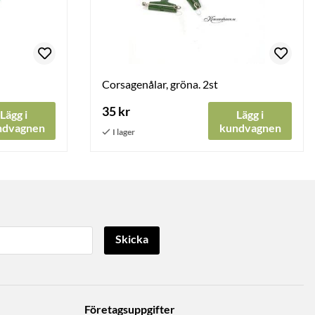
Corsagenålar, gröna. 2st
35 kr
Lägg i
Lägg i
ndvagnen
kundvagnen
Skicka
Företagsuppgifter