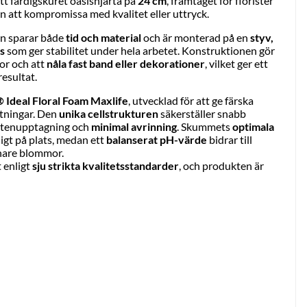
tt färdigskuret oasishjärta på
24 cm
, framtaget för florister
an att kompromissa med kvalitet eller uttryck.
n sparar både
tid och material
och är monterad på en
styv,
as
som ger stabilitet under hela arbetet. Konstruktionen gör
or och att
nåla fast band eller dekorationer
, vilket ger ett
resultat.
Ideal Floral Foam Maxlife
, utvecklad för att ge färska
tningar. Den
unika cellstrukturen
säkerställer snabb
attenupptagning och
minimal avrinning
. Skummets
optimala
digt på plats, medan ett
balanserat pH-värde
bidrar till
chare blommor.
 enligt
sju strikta kvalitetsstandarder
, och produkten är