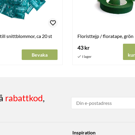
till snittblommor, ca 20 st
Floristtejp / floratape, grön
43 kr
Bevaka
ku
få
rabattkod
,
Inspiration