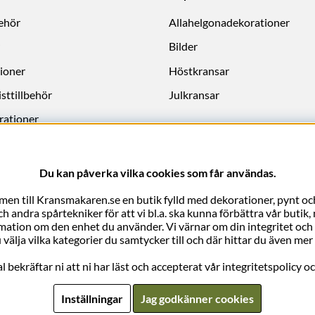
behör
Allahelgonadekorationer
Bilder
ioner
Höstkransar
sttillbehör
Julkransar
rationer
Du kan påverka vilka cookies som får användas.
en till Kransmakaren.se en butik fylld med dekorationer, pynt och
 andra spårtekniker för att vi bl.a. ska kunna förbättra vår butik
rmation om den enhet du använder. Vi värnar om din integritet och vi 
 välja vilka kategorier du samtycker till och där hittar du även m
bekräftar ni att ni har läst och accepterat vår integritetspolicy o
Inställningar
Jag godkänner cookies