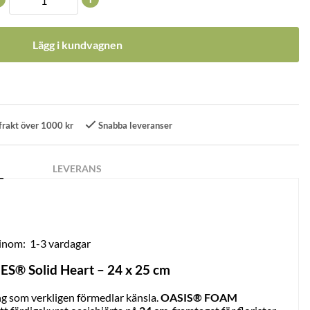
Lägg i kundvagnen
frakt över 1000 kr
Snabba leveranser
LEVERANS
 inom:
1-3 vardagar
 Solid Heart – 24 x 25 cm
 som verkligen förmedlar känsla.
OASIS® FOAM