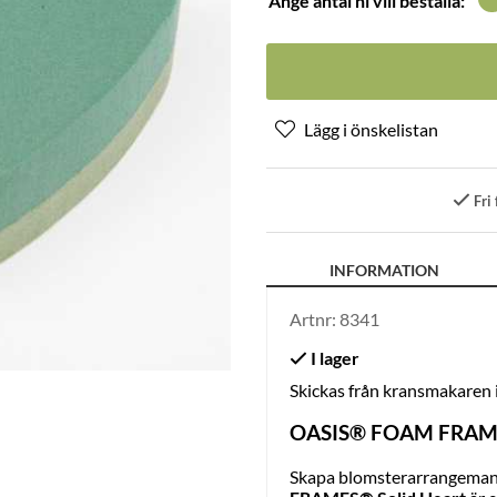
Ange antal ni vill beställa:
Fri 
INFORMATION
Artnr:
8341
Skickas från kransmakaren
OASIS® FOAM FRAMES®
Skapa blomsterarrangemang