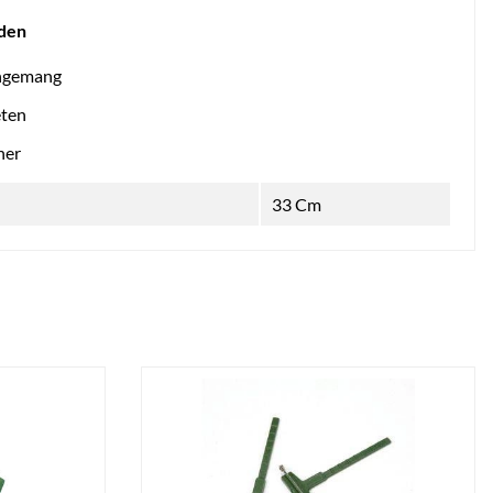
den
angemang
eten
ner
33 Cm