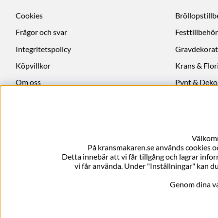
Cookies
Bröllopstill
Frågor och svar
Festtillbehör
Integritetspolicy
Gravdekorat
Köpvillkor
Krans & Flori
Om oss
Pynt & Deko
Ångra köp
Välkomm
På kransmakaren.se används cookies och
Detta innebär att vi får tillgång och lagrar info
vi får använda. Under "Inställningar" kan du
Genom dina val 