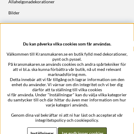
Allahelgonadekorationer
Bilder
Höstkransar
Julkransar
Du kan påverka vilka cookies som får användas.
Företagsuppgifter
Välkommen till Kransmakaren.se en butik fylld med dekorationer,
Kransmakaren.se
pynt och pyssel.
Epost:
support@kransmakaren.se
På kransmakaren.se används cookies och andra spårtekniker för
att vi bl.a. ska kunna förbättra vår butik, nå ut med relevant
marknadsföring mm.
Detta innebär att vi får tillgång och lagrar information om den
enhet du använder. Vi värnar om din integritet och vi ber dig
därför att ta ställning till vilka cookies
vi får använda. Under "Inställningar" kan du välja vilka kategorier
du samtycker till och där hittar du även mer information om hur
varje kategori används.
Genom dina val bekräftar ni att ni har läst och accepterat vår
integritetspolicy och cookiepolicy.
Inställningar
Jag godkänner cookies