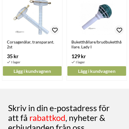
Corsagenålar, transparant.
Buketthållare/brudbuketthå
2st
llare. Lady I
35 kr
129 kr
Lägg i kundvagnen
Lägg i kundvagnen
Skriv in din e-postadress för
att få
rabattkod
, nyheter &
erbjudanden från oss.