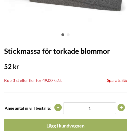
Stickmassa för torkade blommor
52
kr
Köp
3 st
eller fler för
49.00
kr
/
st
Spara 5.8%
-
+
Ange antal ni vill beställa:
Lägg i kundvagnen