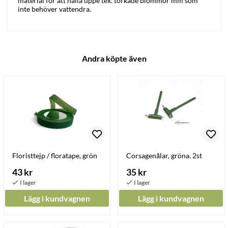
material för att hålla uppe tex. torkade blommor mm som
inte behöver vattendra.
Andra köpte även
Floristtejp / floratape, grön
Corsagenålar, gröna. 2st
43 kr
35 kr
Lägg i kundvagnen
Lägg i kundvagnen