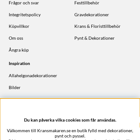
Frågor och svar
Festtillbehör
Integritetspolicy
Gravdekorationer
Köpvillkor
Krans & Floristtillbehör
Om oss
Pynt & Dekorationer
Ångra köp
Inspiration
Allahelgonadekorationer
Bilder
Höstkransar
Julkransar
Du kan påverka vilka cookies som får användas.
Företagsuppgifter
Välkommen till Kransmakaren.se en butik fylld med dekorationer,
Kransmakaren.se
pynt och pyssel.
Epost:
support@kransmakaren.se