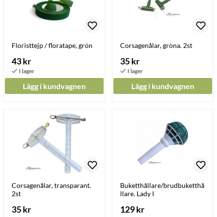
Floristtejp / floratape, grön
Corsagenålar, gröna. 2st
43 kr
35 kr
Lägg i kundvagnen
Lägg i kundvagnen
Corsagenålar, transparant.
Buketthållare/brudbuketthå
2st
llare. Lady I
35 kr
129 kr