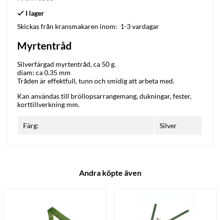
Skickas från kransmakaren inom:
1-3 vardagar
Myrtentråd
Silverfärgad myrtentråd, ca 50 g.
diam: ca 0.35 mm
Tråden är effektfull, tunn och smidig att arbeta med.
Kan användas till bröllopsarrangemang, dukningar, fester,
korttillverkning mm.
Färg:
Silver
Andra köpte även