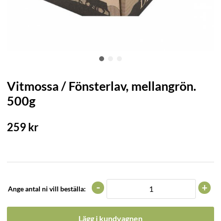
Vitmossa / Fönsterlav, mellangrön.
500g
259
kr
-
+
Ange antal ni vill beställa:
Lägg i kundvagnen