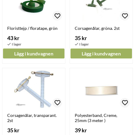
Floristtejp / floratape, grön
Corsagenålar, gröna. 2st
43 kr
35 kr
Lägg i kundvagnen
Lägg i kundvagnen
Corsagenålar, transparant.
Polyesterband, Creme,
2st
25mm (3 meter )
35 kr
39 kr