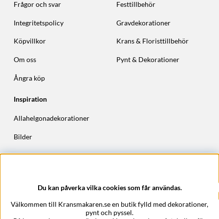
Frågor och svar
Festtillbehör
Integritetspolicy
Gravdekorationer
Köpvillkor
Krans & Floristtillbehör
Om oss
Pynt & Dekorationer
Ångra köp
Inspiration
Allahelgonadekorationer
Bilder
Höstkransar
Julkransar
Du kan påverka vilka cookies som får användas.
Företagsuppgifter
Välkommen till Kransmakaren.se en butik fylld med dekorationer,
Kransmakaren.se
pynt och pyssel.
Epost:
support@kransmakaren.se