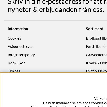
Skriv in din e-postadress för att 
nyheter & erbjudanden från oss.
Information
Sortiment
Cookies
Bröllopstill
Frågor och svar
Festtillbehör
Integritetspolicy
Gravdekorat
Köpvillkor
Krans & Flori
Om oss
Pynt & Deko
Ångra köp
Välkomm
På kransmakaren.se används cookies och