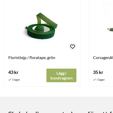
Floristtejp / floratape, grön
Corsagenåla
43 kr
35 kr
Lägg i
kundvagnen