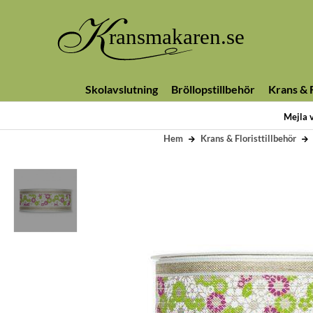
Skolavslutning
Bröllopstillbehör
Krans & F
Mejla 
Hem
Krans & Floristtillbehör