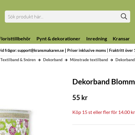
loristtillbehör
Pynt & dekorationer
Inredning
Kransar
|
vid frågor: support@kransmakaren.se
Priser inklusive moms | Fraktritt över
Textilband & Snören
Dekorband
Mönstrade textilband
Dekorband 
Dekorband Blomma 
55
kr
Köp
15 st
eller fler för
14.00
kr