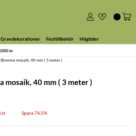
0
Gravdekorationer
Festtillbehör
Högtider
 1000 kr
Blomma mosaik, 40 mm ( 3 meter )
mosaik, 40 mm ( 3 meter )
/
st
Spara 74.5%