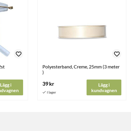
2st
Polyesterband, Creme, 25mm (3 meter
)
39 kr
Lägg i
Lägg i
ndvagnen
kundvagnen