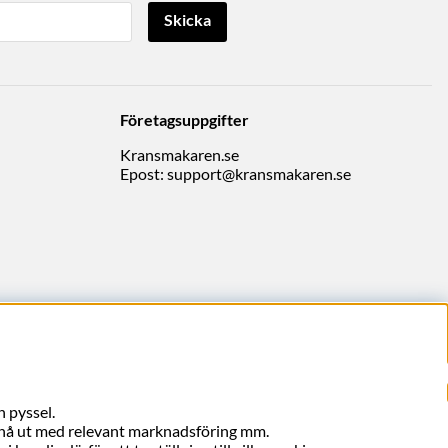
Skicka
Företagsuppgifter
Kransmakaren.se
Epost:
support@kransmakaren.se
 pyssel.
, nå ut med relevant marknadsföring mm.