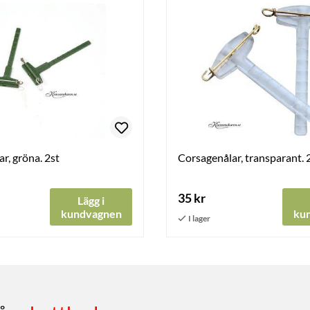
r, gröna. 2st
Corsagenålar, transparant. 
35 kr
Lägg i
kundvagnen
ku