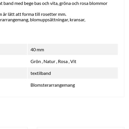
at band med bege bas och vita, gröna och rosa blommor
är lätt att forma till rosetter mm.
terarrangemang, blomuppsättningar, kransar,
40 mm
Grön
,
Natur
,
Rosa
,
Vit
textilband
Blomsterarrangemang