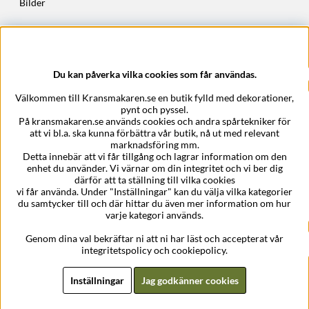
Bilder
Höstkransar
Julkransar
Du kan påverka vilka cookies som får användas.
Företagsuppgifter
Välkommen till Kransmakaren.se en butik fylld med dekorationer,
Kransmakaren.se
pynt och pyssel.
Epost:
support@kransmakaren.se
På kransmakaren.se används cookies och andra spårtekniker för
att vi bl.a. ska kunna förbättra vår butik, nå ut med relevant
marknadsföring mm.
Detta innebär att vi får tillgång och lagrar information om den
enhet du använder. Vi värnar om din integritet och vi ber dig
därför att ta ställning till vilka cookies
vi får använda. Under "Inställningar" kan du välja vilka kategorier
du samtycker till och där hittar du även mer information om hur
varje kategori används.
Genom dina val bekräftar ni att ni har läst och accepterat vår
integritetspolicy och cookiepolicy.
Inställningar
Jag godkänner cookies