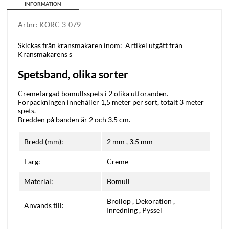
INFORMATION
Artnr:
KORC-3-079
Skickas från kransmakaren inom:
Artikel utgått från
Kransmakarens s
Spetsband, olika sorter
Cremefärgad bomullsspets i 2 olika utföranden.
Förpackningen innehåller 1,5 meter per sort, totalt 3 meter
spets.
Bredden på banden är 2 och 3.5 cm.
Bredd (mm):
2 mm
,
3.5 mm
Färg:
Creme
Material:
Bomull
Bröllop
,
Dekoration
,
Används till:
Inredning
,
Pyssel