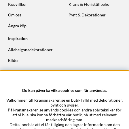
Köpvillkor
Krans & Floristtillbehör
Om oss
Pynt & Dekorationer
Ångra köp
Inspiration
Allahelgonadekorationer
Bilder
Höstkransar
Julkransar
Du kan påverka vilka cookies som får användas.
Företagsuppgifter
Välkommen till Kransmakaren.se en butik fylld med dekorationer,
Kransmakaren.se
pynt och pyssel.
Epost:
support@kransmakaren.se
På kransmakaren.se används cookies och andra spårtekniker för
att vi bl.a. ska kunna förbättra vår butik, nå ut med relevant
marknadsföring mm.
Detta innebär att vi får tillgång och lagrar information om den