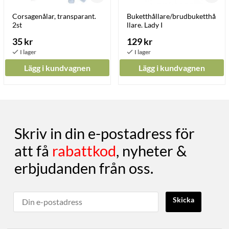
Corsagenålar, transparant.
Buketthållare/brudbuketthå
2st
llare. Lady I
35 kr
129 kr
Lägg i kundvagnen
Lägg i kundvagnen
Skriv in din e-postadress för
att få
rabattkod
, nyheter &
erbjudanden från oss.
Skicka