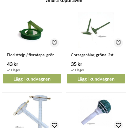
Andra köpte även
Floristtejp / floratape, grön
Corsagenålar, gröna. 2st
43 kr
35 kr
Lägg i kundvagnen
Lägg i kundvagnen