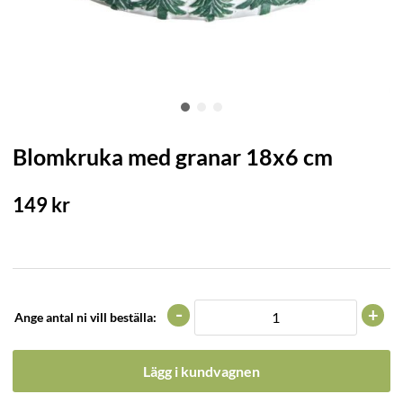
Blomkruka med granar 18x6 cm
149
kr
-
+
Ange antal ni vill beställa:
Lägg i kundvagnen