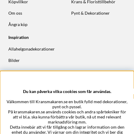
Köpvillkor
Krans & Floristtillbehör
Om oss
Pynt & Dekorationer
Ångra köp
Inspiration
Allahelgonadekorationer
Bilder
Höstkransar
Julkransar
Du kan påverka vilka cookies som får användas.
Företagsuppgifter
Välkommen till Kransmakaren.se en butik fylld med dekorationer,
Kransmakaren.se
pynt och pyssel.
Epost:
support@kransmakaren.se
På kransmakaren.se används cookies och andra spårtekniker för
att vi bl.a. ska kunna förbättra vår butik, nå ut med relevant
marknadsföring mm.
Detta innebär att vi får tillgång och lagrar information om den
enhet du använder. Vi värnar om din integritet och vi ber dig