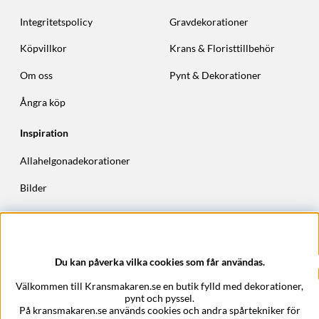
Integritetspolicy
Gravdekorationer
Köpvillkor
Krans & Floristtillbehör
Om oss
Pynt & Dekorationer
Ångra köp
Inspiration
Allahelgonadekorationer
Bilder
Höstkransar
Julkransar
Du kan påverka vilka cookies som får användas.
Företagsuppgifter
Välkommen till Kransmakaren.se en butik fylld med dekorationer,
Kransmakaren.se
pynt och pyssel.
Epost:
support@kransmakaren.se
På kransmakaren.se används cookies och andra spårtekniker för