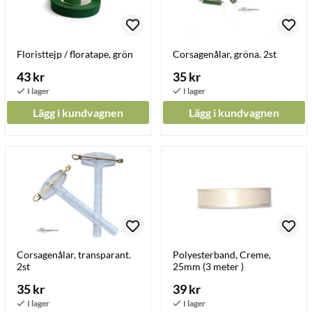
Floristtejp / floratape, grön
Corsagenålar, gröna. 2st
43 kr
35 kr
Lägg i kundvagnen
Lägg i kundvagnen
Corsagenålar, transparant.
Polyesterband, Creme,
2st
25mm (3 meter )
35 kr
39 kr