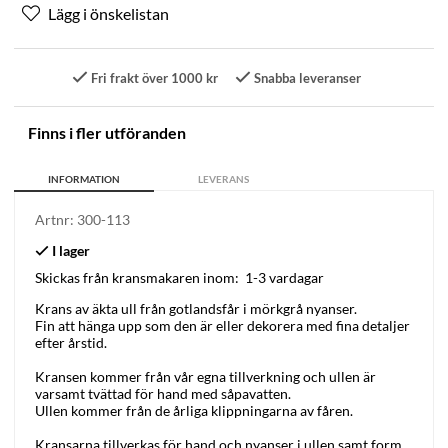
Fri frakt över 1000 kr
Snabba leveranser
Finns i fler utföranden
INFORMATION
LEVERANS
Artnr:
300-113
Skickas från kransmakaren inom:
1-3 vardagar
Krans av äkta ull från gotlandsfår i mörkgrå nyanser.
Fin att hänga upp som den är eller dekorera med fina detaljer
efter årstid.
Kransen kommer från vår egna tillverkning och ullen är
varsamt tvättad för hand med såpavatten.
Ullen kommer från de årliga klippningarna av fåren.
Kransarna tillverkas för hand och nyanser i ullen samt form