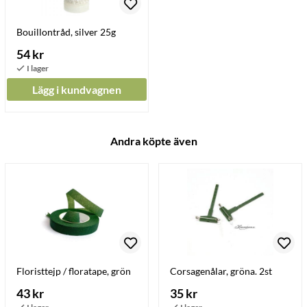
Bouillontråd, silver 25g
54 kr
Lägg i kundvagnen
Andra köpte även
Floristtejp / floratape, grön
Corsagenålar, gröna. 2st
43 kr
35 kr