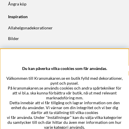
Ångra köp
Inspiration
Allahelgonadekorationer
Bilder
Höstkransar
Julkransar
Du kan påverka vilka cookies som får användas.
Företagsuppgifter
Välkommen till Kransmakaren.se en butik fylld med dekorationer,
Kransmakaren.se
pynt och pyssel.
Epost:
support@kransmakaren.se
På kransmakaren.se används cookies och andra spårtekniker för
att vi bl.a. ska kunna förbättra vår butik, nå ut med relevant
marknadsföring mm.
Detta innebär att vi får tillgång och lagrar information om den
enhet du använder. Vi värnar om din integritet och vi ber dig
därför att ta ställning till vilka cookies
vi får använda. Under "Inställningar" kan du välja vilka kategorier
du samtycker till och där hittar du även mer information om hur
varje kategori används.