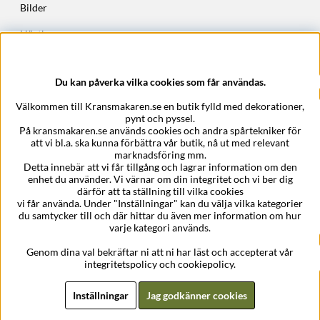
Bilder
Höstkransar
Julkransar
Du kan påverka vilka cookies som får användas.
Företagsuppgifter
Välkommen till Kransmakaren.se en butik fylld med dekorationer,
Kransmakaren.se
pynt och pyssel.
Epost:
support@kransmakaren.se
På kransmakaren.se används cookies och andra spårtekniker för
att vi bl.a. ska kunna förbättra vår butik, nå ut med relevant
marknadsföring mm.
Detta innebär att vi får tillgång och lagrar information om den
enhet du använder. Vi värnar om din integritet och vi ber dig
därför att ta ställning till vilka cookies
vi får använda. Under "Inställningar" kan du välja vilka kategorier
du samtycker till och där hittar du även mer information om hur
varje kategori används.
Genom dina val bekräftar ni att ni har läst och accepterat vår
integritetspolicy och cookiepolicy.
Inställningar
Jag godkänner cookies