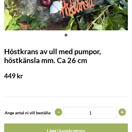
Höstkrans av ull med pumpor,
höstkänsla mm. Ca 26 cm
449
kr
-
+
Ange antal ni vill beställa:
Lägg i kundvagnen