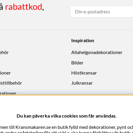
få
rabattkod
,
Inspiration
behör
Allahelgonadekorationer
Bilder
ioner
Höstkransar
sttillbehör
Julkransar
rationer
Du kan påverka vilka cookies som får användas.
en till Kransmakaren.se en butik fylld med dekorationer, pynt och
 andra spårtekniker för att vi bl.a. ska kunna förbättra vår butik