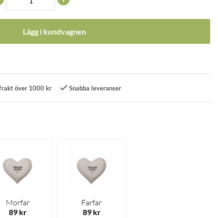
Lägg i kundvagnen
frakt över 1000 kr
Snabba leveranser
Morfar
Farfar
89 kr
89 kr