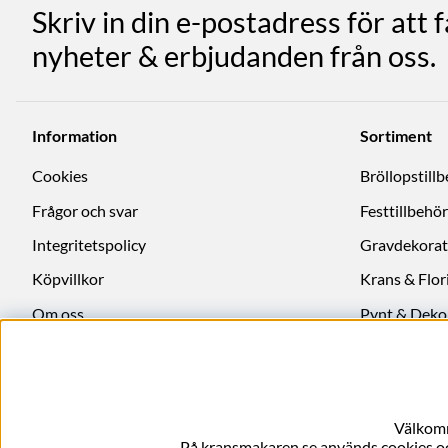
Skriv in din e-postadress för att 
nyheter & erbjudanden från oss.
Information
Sortiment
Cookies
Bröllopstill
Frågor och svar
Festtillbehör
Integritetspolicy
Gravdekorat
Köpvillkor
Krans & Flori
Om oss
Pynt & Deko
Ångra köp
Välkomm
På kransmakaren.se används cookies och