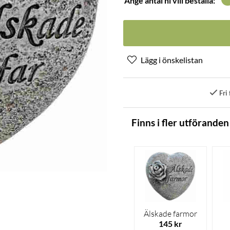
Ange antal ni vill beställa:
Fri 
Finns i fler utföranden
Älskade farmor
145 kr