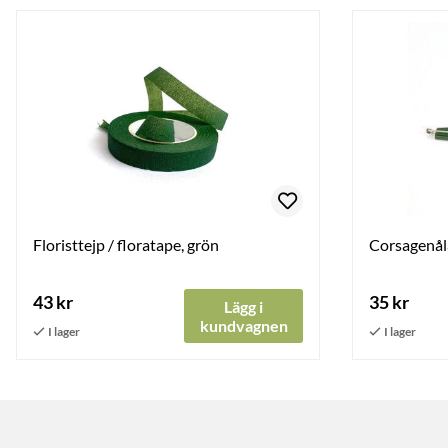
Floristtejp / floratape, grön
Corsagenåla
43 kr
35 kr
Lägg i
kundvagnen