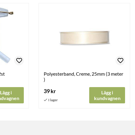
2st
Polyesterband, Creme, 25mm (3 meter
)
39 kr
Lägg i
Lägg i
ndvagnen
kundvagnen