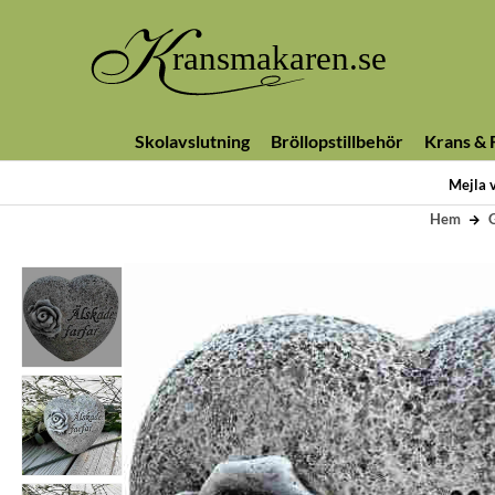
Skolavslutning
Bröllopstillbehör
Krans & F
Mejla 
Hem