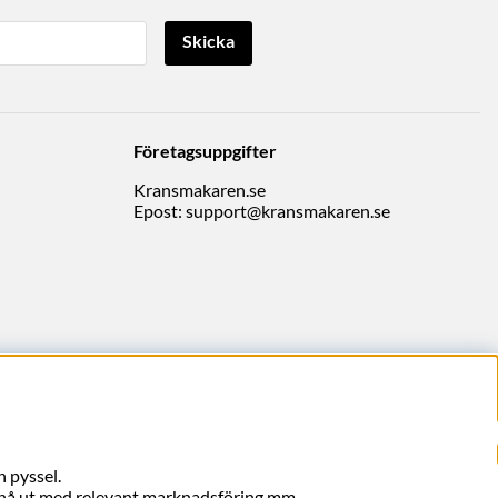
Skicka
Företagsuppgifter
Kransmakaren.se
Epost:
support@kransmakaren.se
 pyssel.
, nå ut med relevant marknadsföring mm.