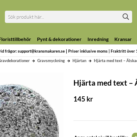
loristtillbehör
Pynt & dekorationer
Inredning
Kransar
|
vid frågor: support@kransmakaren.se
Priser inklusive moms | Fraktritt över
Gravdekorationer
Gravsmyckning
Hjärtan
Hjärta med text – Älska
Hjärta med text – 
145
kr
-