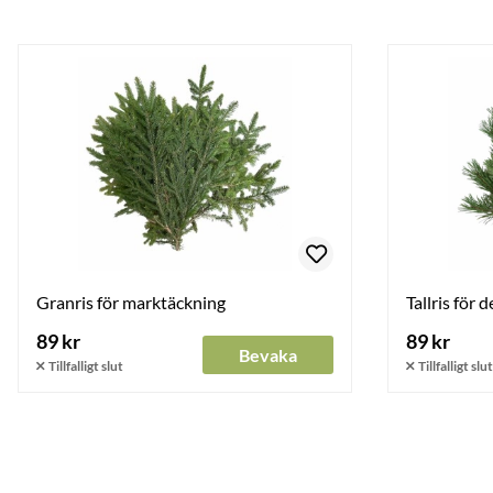
Granris för marktäckning
Tallris för 
89 kr
89 kr
Bevaka