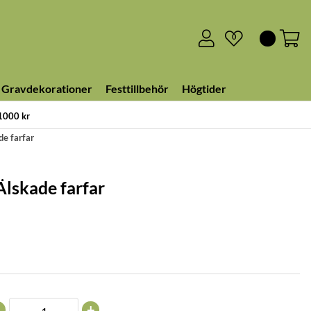
0
Gravdekorationer
Festtillbehör
Högtider
 1000 kr
de farfar
Älskade farfar
+