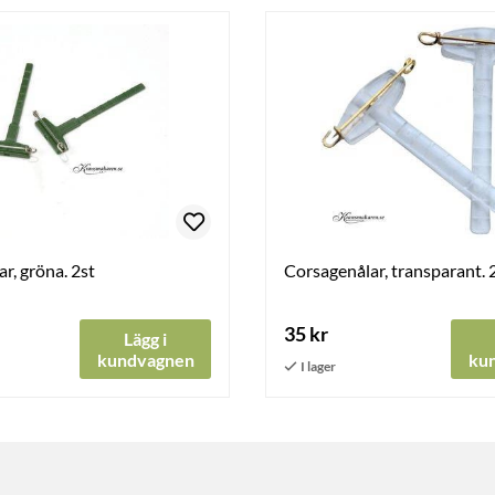
r, gröna. 2st
Corsagenålar, transparant. 
35 kr
Lägg i
kundvagnen
ku