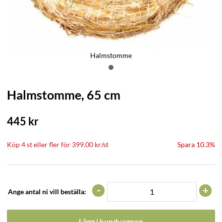
Halmstomme
Halmstomme, 65 cm
445
kr
Köp
4 st
eller fler för
399.00
kr
/
st
Spara 10.3%
-
+
Ange antal ni vill beställa:
Lägg i kundvagnen