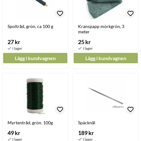
Spoltråd, grön, ca 100 g
Kranspapp mörkgrön, 3
meter
27 kr
25 kr
Lägg i kundvagnen
Lägg i kundvagnen
Myrtentråd, grön. 100g
Späcknål
49 kr
189 kr