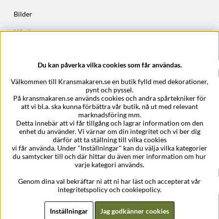
Bilder
Höstkransar
Julkransar
Du kan påverka vilka cookies som får användas.
Företagsuppgifter
Välkommen till Kransmakaren.se en butik fylld med dekorationer,
Kransmakaren.se
pynt och pyssel.
Epost:
support@kransmakaren.se
På kransmakaren.se används cookies och andra spårtekniker för
att vi bl.a. ska kunna förbättra vår butik, nå ut med relevant
marknadsföring mm.
Detta innebär att vi får tillgång och lagrar information om den
enhet du använder. Vi värnar om din integritet och vi ber dig
därför att ta ställning till vilka cookies
vi får använda. Under "Inställningar" kan du välja vilka kategorier
du samtycker till och där hittar du även mer information om hur
varje kategori används.
Genom dina val bekräftar ni att ni har läst och accepterat vår
integritetspolicy och cookiepolicy.
Inställningar
Jag godkänner cookies