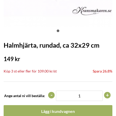
Halmhjärta, rundad, ca 32x29 cm
149
kr
Köp
3 st
eller fler för
109.00
kr
/
st
Spara 26.8%
-
+
Ange antal ni vill beställa:
Lägg i kundvagnen