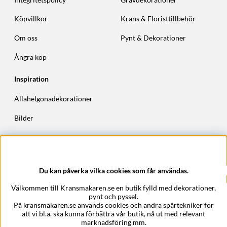
Köpvillkor
Krans & Floristtillbehör
Om oss
Pynt & Dekorationer
Ångra köp
Inspiration
Allahelgonadekorationer
Bilder
Höstkransar
Julkransar
Du kan påverka vilka cookies som får användas.
Företagsuppgifter
Välkommen till Kransmakaren.se en butik fylld med dekorationer,
Kransmakaren.se
pynt och pyssel.
Epost:
support@kransmakaren.se
På kransmakaren.se används cookies och andra spårtekniker för
att vi bl.a. ska kunna förbättra vår butik, nå ut med relevant
marknadsföring mm.