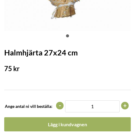
Halmhjärta 27x24 cm
75
kr
-
+
Ange antal ni vill beställa:
Lägg i kundvagnen