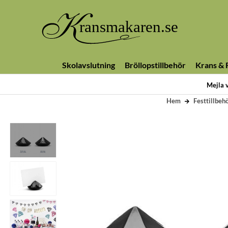
Skolavslutning
Bröllopstillbehör
Krans & F
Mejla 
Hem
Festtillbeh