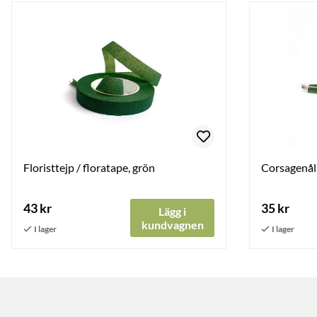
Floristtejp / floratape, grön
Corsagenåla
43 kr
35 kr
Lägg i
kundvagnen