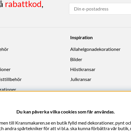
få
rabattkod
,
Inspiration
behör
Allahelgonadekorationer
Bilder
ioner
Höstkransar
sttillbehör
Julkransar
rationer
Du kan påverka vilka cookies som får användas.
en till Kransmakaren.se en butik fylld med dekorationer, pynt och
 andra spårtekniker för att vi bl.a. ska kunna förbättra vår butik