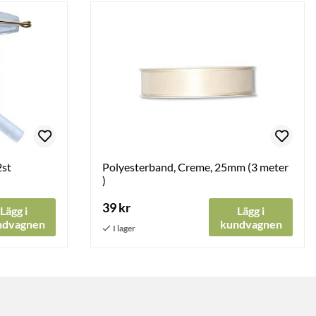
2st
Polyesterband, Creme, 25mm (3 meter
)
39 kr
Lägg i
Lägg i
ndvagnen
kundvagnen