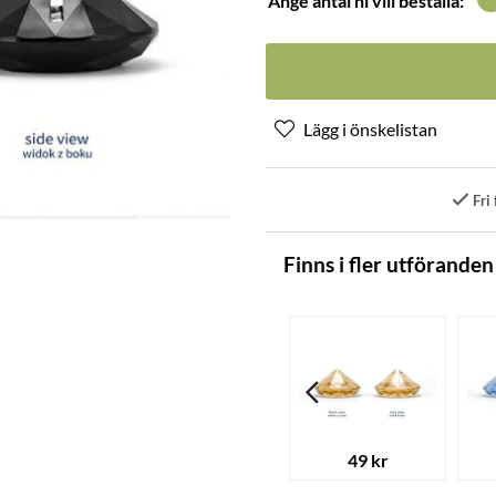
Ange antal ni vill beställa:
Fri 
Finns i fler utföranden
49 kr