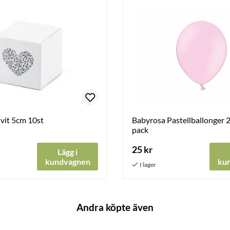
vit 5cm 10st
Babyrosa Pastellballonger 
pack
25 kr
Lägg i
kundvagnen
ku
Andra köpte även