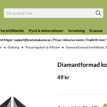
loristtillbehör
Pynt & dekorationer
Inredning
Kransar
|
vid frågor: support@kransmakaren.se
Priser inklusive moms | Fraktritt över
ör
Dukning
Placeringskort & Hållare
Diamantformad korthållare, S
Diamantformad kort
49
kr
-