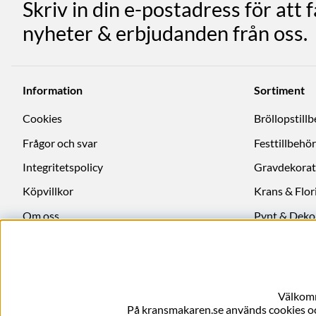
Skriv in din e-postadress för att 
nyheter & erbjudanden från oss.
Information
Sortiment
Cookies
Bröllopstill
Frågor och svar
Festtillbehör
Integritetspolicy
Gravdekorat
Köpvillkor
Krans & Flori
Om oss
Pynt & Deko
Ångra köp
Välkomm
På kransmakaren.se används cookies och