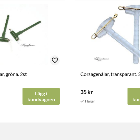
r, gröna. 2st
Corsagenålar, transparant. 
35 kr
Lägg i
kundvagnen
ku