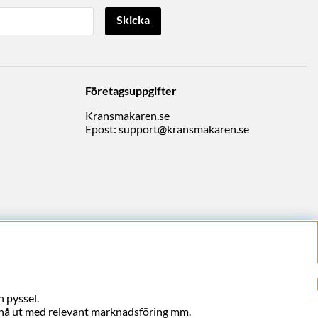
Skicka
Företagsuppgifter
Kransmakaren.se
Epost:
support@kransmakaren.se
 pyssel.
, nå ut med relevant marknadsföring mm.