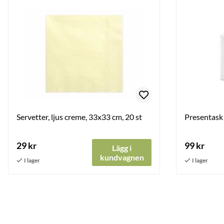
Servetter, ljus creme, 33x33 cm, 20 st
Presentask 
29 kr
99 kr
Lägg i
kundvagnen