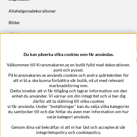
Allahelgonadekorationer
Bilder
Höstkransar
Julkransar
Du kan påverka vilka cookies som får användas.
Företagsuppgifter
Välkommen till Kransmakaren.se en butik fylld med dekorationer,
Kransmakaren.se
pynt och pyssel.
Epost:
support@kransmakaren.se
På kransmakaren.se används cookies och andra spårtekniker för
att vi bl.a. ska kunna förbättra vår butik, nå ut med relevant
marknadsföring mm.
Detta innebär att vi får tillgång och lagrar information om den
enhet du använder. Vi värnar om din integritet och vi ber dig
därför att ta ställning till vilka cookies
vi får använda. Under "Inställningar" kan du välja vilka kategorier
du samtycker till och där hittar du även mer information om hur
varje kategori används.
Genom dina val bekräftar ni att ni har läst och accepterat vår
integritetspolicy och cookiepolicy.