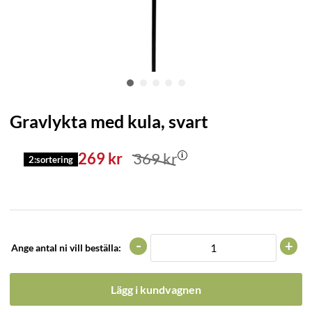
Gravlykta med kula, svart
269
kr
369
kr
2:sortering
-
+
Ange antal ni vill beställa:
Lägg i kundvagnen