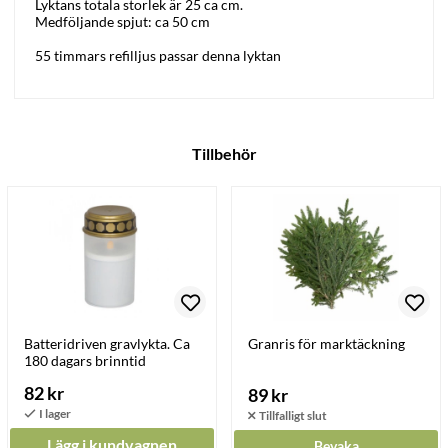
Lyktans totala storlek är 25 ca cm.
Medföljande spjut: ca 50 cm
55 timmars refilljus passar denna lyktan
Tillbehör
Batteridriven gravlykta. Ca
Granris för marktäckning
180 dagars brinntid
82 kr
89 kr
Lägg i kundvagnen
Bevaka