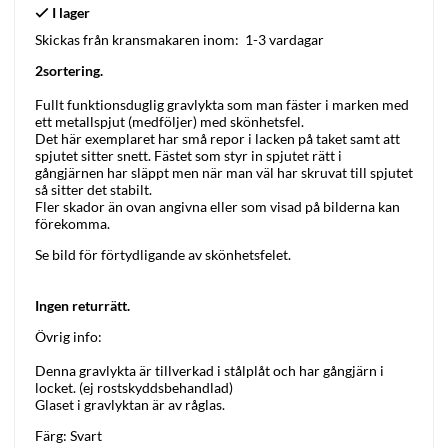
Skickas från kransmakaren inom:
1-3 vardagar
2sortering.
Fullt funktionsduglig gravlykta som man fäster i marken med
ett metallspjut (medföljer) med skönhetsfel.
Det här exemplaret har små repor i lacken på taket samt att
spjutet sitter snett. Fästet som styr in spjutet rätt i
gångjärnen har släppt men när man väl har skruvat till spjutet
så sitter det stabilt.
Fler skador än ovan angivna eller som visad på bilderna kan
förekomma.
Se bild för förtydligande av skönhetsfelet.
Ingen returrätt.
Övrig info:
Denna gravlykta är tillverkad i
stålplåt och har gångjärn i
locket. (ej rostskyddsbehandlad)
Glaset i gravlyktan är av råglas.
Färg: Svart