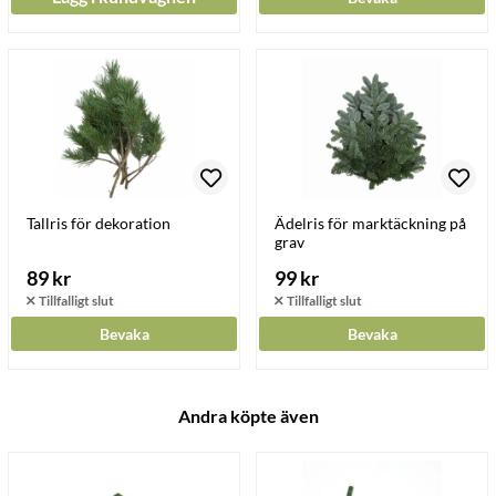
Tallris för dekoration
Ädelris för marktäckning på
grav
89 kr
99 kr
Bevaka
Bevaka
Andra köpte även