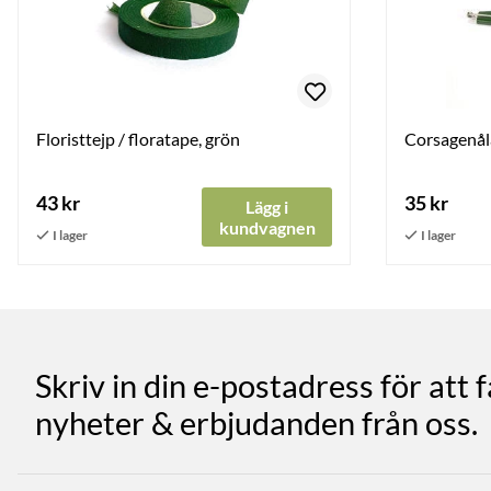
Floristtejp / floratape, grön
Corsagenåla
43 kr
35 kr
Lägg i
kundvagnen
Skriv in din e-postadress för att 
nyheter & erbjudanden från oss.