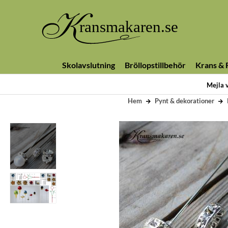
Skolavslutning
Bröllopstillbehör
Krans & F
Mejla 
Hem
Pynt & dekorationer