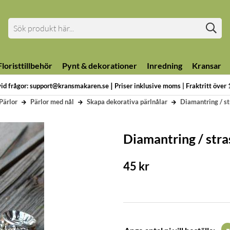
loristtillbehör
Pynt & dekorationer
Inredning
Kransar
|
vid frågor: support@kransmakaren.se
Priser inklusive moms | Fraktritt över
Pärlor
Pärlor med nål
Skapa dekorativa pärlnålar
Diamantring / str
Diamantring / stras
45
kr
-