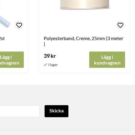
2st
Polyesterband, Creme, 25mm (3 meter
)
39 kr
Lägg i
Lägg i
ndvagnen
kundvagnen
Skicka