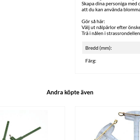
Skapa dina personiga med d
att du kan använda blomman v
Gör så här:
Välj ut nålpärlor efter öns
Trä i nålen i strassrondell
Bredd (mm):
Färg:
Andra köpte även