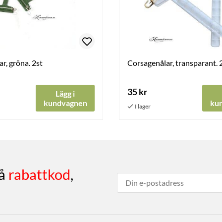
r, gröna. 2st
Corsagenålar, transparant. 
35 kr
Lägg i
kundvagnen
ku
få
rabattkod
,