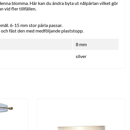
enna blomma. Här kan du ändra byta ut nålpärlan vilket gör
id fler tillfällen.
kemål. 6-15 mm stor pärla passar.
en och fäst den med medföljande plaststopp.
8 mm
silver