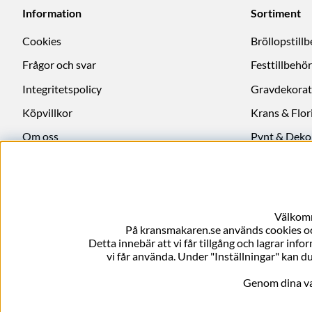
Information
Sortiment
Cookies
Bröllopstill
Frågor och svar
Festtillbehör
Integritetspolicy
Gravdekorat
Köpvillkor
Krans & Flori
Om oss
Pynt & Deko
Ångra köp
Välkomm
På kransmakaren.se används cookies och
Detta innebär att vi får tillgång och lagrar info
vi får använda. Under "Inställningar" kan du
Genom dina val 