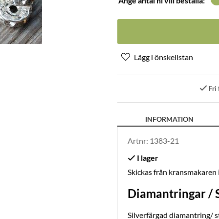
Ange antal ni vill beställa:
Fri 
INFORMATION
Artnr:
1383-21
Skickas från kransmakaren
Diamantringar / 
Silverfärgad diamantring/ st